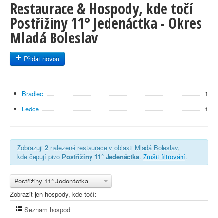
Restaurace & Hospody, kde točí
Postřižiny 11° Jedenáctka - Okres
Mladá Boleslav
Přidat novou
Bradlec
1
Ledce
1
Zobrazuji
2
nalezené restaurace v oblasti Mladá Boleslav,
kde čepují pivo
Postřižiny 11° Jedenáctka
.
Zrušit filtrování
.
Postřižiny 11° Jedenáctka
Zobrazit jen hospody, kde točí:
Seznam hospod