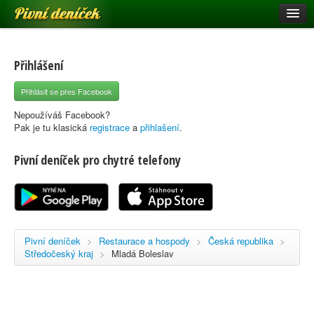
Pivní deníček
Restaurace a hospody
Pivní mapa
Přihlášení
Pivní značky
Přihlásit se přes Facebook
Nápověda
Nepoužíváš Facebook?
Pak je tu klasická
registrace
a
přihlašení
.
Pivní deníček pro chytré telefony
Přihlásit se
Registrace
Pivní deníček
>
Restaurace a hospody
>
Česká republika
>
Středočeský kraj
>
Mladá Boleslav