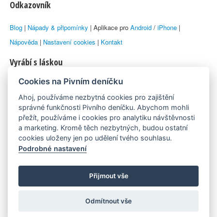
Odkazovník
Blog
|
Nápady & připomínky
| Aplikace pro
Android
/
iPhone
|
Nápověda
|
Nastavení cookies
|
Kontakt
Vyrábí s láskou
Cookies na Pivním deníčku
© 2010–2026 by
Lukáš Zeman
aka Emka
Ahoj, používáme nezbytná cookies pro zajištění
Máme rádi
správné funkčnosti Pivního deníčku. Abychom mohli
přežít, používáme i cookies pro analytiku návštěvnosti
a marketing. Kromě těch nezbytných, budou ostatní
Pivní.info
cookies uloženy jen po udělení tvého souhlasu.
Podrobné nastavení
Poznámka pod čarou
Pivní deníček je nezávislý zdroj, který není spjat s žádným
Přijmout vše
konkrétním pivovarem ani restaurací. Názory uživatelů nemusí nutně
Odmítnout vše
reprezentovat názory tvůrců Deníčku.