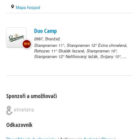
Mapa hospod
Duo Camp
2687, Branžež
49 Kč
Staropramen 11°, Staropramen 12° Extra chmelená,
Rohozec 11° Skalák řezané, Staropramen 10°,
Staropramen 12° Nefiltrovaný ležák, Svijany 10°, ...
Sponzoři a umožňovači
Odkazovník