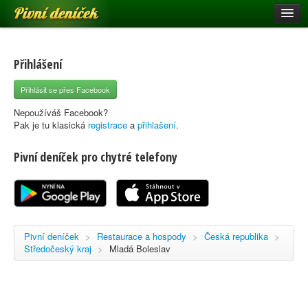
Pivní deníček
Restaurace a hospody
Pivní mapa
Přihlášení
Pivní značky
Přihlásit se přes Facebook
Nápověda
Nepoužíváš Facebook?
Pak je tu klasická
registrace
a
přihlašení
.
Pivní deníček pro chytré telefony
Přihlásit se
Registrace
Pivní deníček
>
Restaurace a hospody
>
Česká republika
>
Středočeský kraj
>
Mladá Boleslav