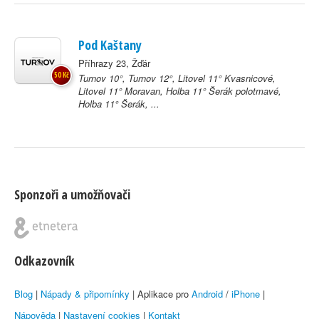
Pod Kaštany
Příhrazy 23, Žďár
50 Kč
Turnov 10°, Turnov 12°, Litovel 11° Kvasnicové,
Litovel 11° Moravan, Holba 11° Šerák polotmavé,
Holba 11° Šerák, ...
Sponzoři a umožňovači
Odkazovník
Blog
|
Nápady & připomínky
| Aplikace pro
Android
/
iPhone
|
Nápověda
|
Nastavení cookies
|
Kontakt