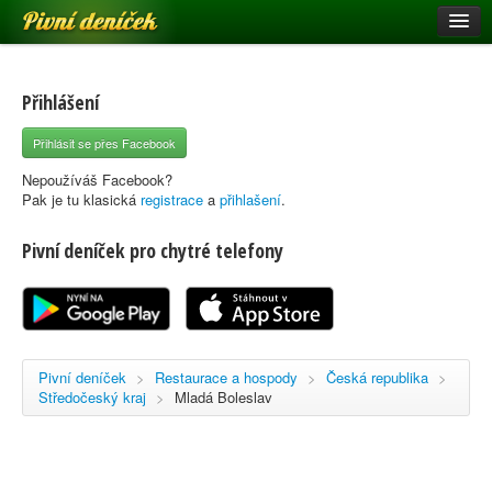
Pivní deníček
Restaurace a hospody
Pivní mapa
Přihlášení
Pivní značky
Přihlásit se přes Facebook
Nápověda
Nepoužíváš Facebook?
Pak je tu klasická
registrace
a
přihlašení
.
Pivní deníček pro chytré telefony
Přihlásit se
Registrace
Pivní deníček
>
Restaurace a hospody
>
Česká republika
>
Středočeský kraj
>
Mladá Boleslav