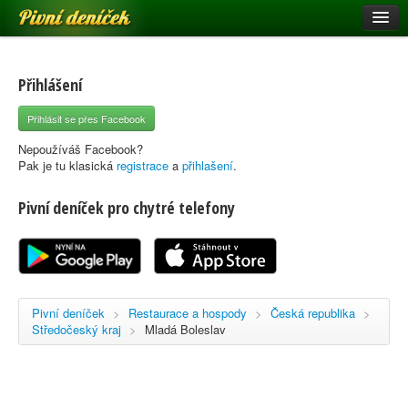
Pivní deníček
Restaurace a hospody
Pivní mapa
Přihlášení
Pivní značky
Přihlásit se přes Facebook
Nápověda
Nepoužíváš Facebook?
Pak je tu klasická
registrace
a
přihlašení
.
Pivní deníček pro chytré telefony
Přihlásit se
Registrace
Pivní deníček
>
Restaurace a hospody
>
Česká republika
>
Středočeský kraj
>
Mladá Boleslav