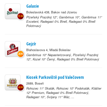
Galaxie
Boleslavská 438, Bakov nad Jizerou
55 Kč
Plzeňský Prazdroj 12°, Gambrinus 10°, Gambrinus 11°
Excelent, Radegast 0% Birell, Radegast 0% Birell
Polotmavý
Gejzír
Blahoslavova 4, Mladá Boleslav
26 Kč
Gambrinus 10° Nepasterizovaný, Plzeňský Prazdroj
12°, Kozel 10° Černý, Radegast 0% Birell Polotmavý
Kiosek Parkoviště pod Valečovem
2689, Boseň
42 Kč
Rohozec 11° Skalák, Rohozec 10° Podskalák, Klášter
12° Premium, Radegast 0% Birell Polotmavý,
Radegast 10°, Svijany 11° Máz, ...