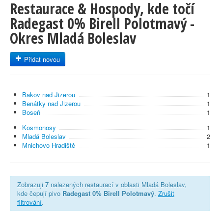
Restaurace & Hospody, kde točí
Radegast 0% Birell Polotmavý -
Okres Mladá Boleslav
Přidat novou
Bakov nad Jizerou
1
Benátky nad Jizerou
1
Boseň
1
Kosmonosy
1
Mladá Boleslav
2
Mnichovo Hradiště
1
Zobrazuji
7
nalezených restaurací v oblasti Mladá Boleslav,
kde čepují pivo
Radegast 0% Birell Polotmavý
.
Zrušit
filtrování
.