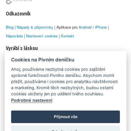
Odkazovník
Blog
|
Nápady & připomínky
| Aplikace pro
Android
/
iPhone
|
Nápověda
|
Nastavení cookies
|
Kontakt
Vyrábí s láskou
Cookies na Pivním deníčku
© 2010–2026 by
Lukáš Zeman
aka Emka
Ahoj, používáme nezbytná cookies pro zajištění
Máme rádi
správné funkčnosti Pivního deníčku. Abychom mohli
přežít, používáme i cookies pro analytiku návštěvnosti
a marketing. Kromě těch nezbytných, budou ostatní
Pivní.info
cookies uloženy jen po udělení tvého souhlasu.
Podrobné nastavení
Poznámka pod čarou
Pivní deníček je nezávislý zdroj, který není spjat s žádným
Přijmout vše
konkrétním pivovarem ani restaurací. Názory uživatelů nemusí nutně