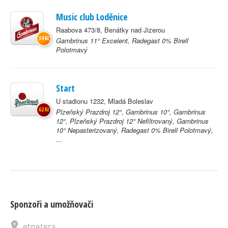
Music club Loděnice
Raabova 473/8, Benátky nad Jizerou
34 Kč
Gambrinus 11° Excelent, Radegast 0% Birell
Polotmavý
Start
U stadionu 1232, Mladá Boleslav
62 Kč
Plzeňský Prazdroj 12°, Gambrinus 10°, Gambrinus
12°, Plzeňský Prazdroj 12° Nefiltrovaný, Gambrinus
10° Nepasterizovaný, Radegast 0% Birell Polotmavý,
...
Sponzoři a umožňovači