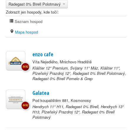
Radegast 0% Birell Polotmavý
Zobrazit jen hospody, kde točí:
Seznam hospod
Mapa hospod
enzo cafe
Víta Nejedlého, Mnichovo Hradiště
44 Kč
Klášter 12° Premium, Svijany 11° Máz, Klášter 11°,
Plzeňský Prazdroj 12°, Radegast 0% Birell Polotmavý,
Radegast 0% Birell Pomelo & Grep
Galatea
Pod koupalištěm 881, Kosmonosy
44 Kč
Hendrych 11° H11, Radegast 0% Birell, Hendrych 13°
H13, Plzeňský Prazdroj 12°, Radegast 0% Birell
Polotmavý