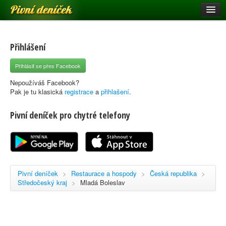
Pivní deníček
Restaurace a hospody
Pivní mapa
Přihlášení
Pivní značky
Přihlásit se přes Facebook
Nápověda
Nepoužíváš Facebook?
Pak je tu klasická
registrace
a
přihlašení
.
Pivní deníček pro chytré telefony
Přihlásit se
Registrace
Pivní deníček
>
Restaurace a hospody
>
Česká republika
>
Středočeský kraj
>
Mladá Boleslav