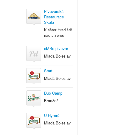
Pivovarská
Restaurace
Skála
Klášter Hradiště
nad Jizerou
eMBe pivovar
Mladá Boleslav
Start
Mladá Boleslav
Duo Camp
Branžež
U Hymrů
Mladá Boleslav