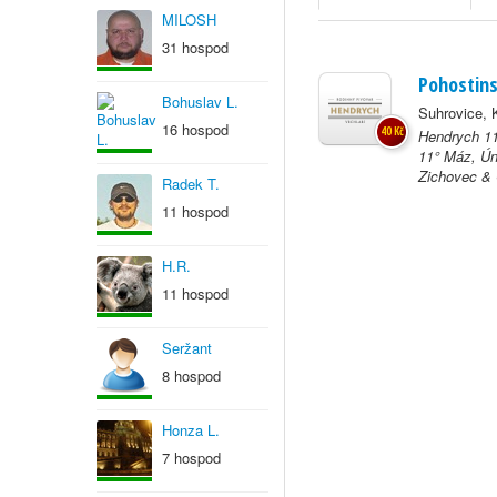
MILOSH
31 hospod
Pohostins
Bohuslav L.
Suhrovice,
16 hospod
40 Kč
Hendrych 11
11° Máz, Úně
Zichovec & 
Radek T.
11 hospod
H.R.
11 hospod
Seržant
8 hospod
Honza L.
7 hospod