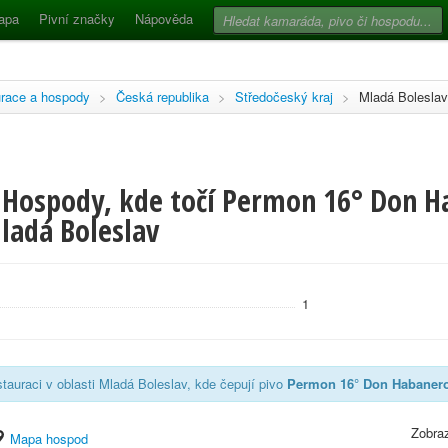
apa
Pivní značky
Nápověda
race a hospody
>
Česká republika
>
Středočeský kraj
>
Mladá Boleslav
 Hospody, kde točí Permon 16° Don Ha
ladá Boleslav
1
tauraci v oblasti Mladá Boleslav, kde čepují pivo
Permon 16° Don Habanero 
Zobraz
Mapa hospod