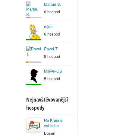
Martau S.
6 hospod
rejdn
6 hospod
Pavel T.
5 hospod
Mil@n-OS
5 hospod
Nejnavštěvovanější
hospody
Na Krásné
vyhlídce
Boseň