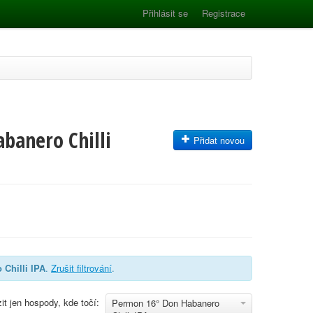
Přihlásit se
Registrace
banero Chilli
Přidat novou
Chilli IPA
.
Zrušit filtrování
.
it jen hospody, kde točí:
Permon 16° Don Habanero