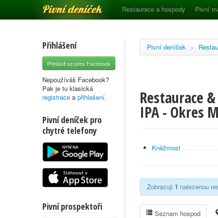
Pivní deníček
Restaurace a hospody
Pivní m
Přihlášení
Pivní deníček
>
Restau
Přihlásit se přes Facebook
Nepoužíváš Facebook?
Pak je tu klasická
Restaurace &
registrace
a
přihlašení
.
IPA - Okres M
Pivní deníček pro
chytré telefony
Kněžmost
Zobrazuji
1
nalezenou res
Pivní prospektoři
Seznam hospod