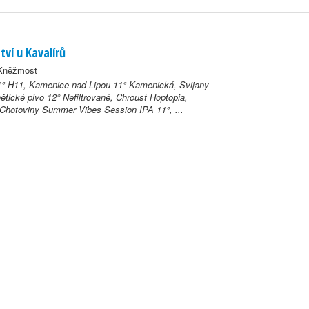
tví u Kavalírů
 Kněžmost
° H11, Kamenice nad Lipou 11° Kamenická, Svijany
tické pivo 12° Nefiltrované, Chroust Hoptopia,
Chotoviny Summer Vibes Session IPA 11°, ...