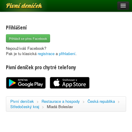
Pivní deníček
Restaurace a hospody
Pivní mapa
Přihlášení
Pivní značky
Přihlásit se přes Facebook
Nápověda
Nepoužíváš Facebook?
Pak je tu klasická
registrace
a
přihlašení
.
Pivní deníček pro chytré telefony
Přihlásit se
Registrace
Pivní deníček
>
Restaurace a hospody
>
Česká republika
>
Středočeský kraj
>
Mladá Boleslav