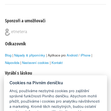
Sponzoři a umožňovači
Odkazovník
Blog
|
Nápady & připomínky
| Aplikace pro
Android
/
iPhone
|
Nápověda
|
Nastavení cookies
|
Kontakt
Vyrábí s láskou
Cookies na Pivním deníčku
© 2010–2026 by
Lukáš Zeman
aka Emka
Ahoj, používáme nezbytná cookies pro zajištění
Máme rádi
správné funkčnosti Pivního deníčku. Abychom mohli
přežít, používáme i cookies pro analytiku návštěvnosti
a marketing. Kromě těch nezbytných, budou ostatní
Pivní.info