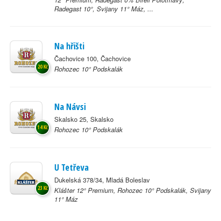
Radegast 10°, Svijany 11° Máz, ...
Na hřišti
Čachovice 100, Čachovice
20 Kč
Rohozec 10° Podskalák
Na Návsi
Skalsko 25, Skalsko
14 Kč
Rohozec 10° Podskalák
U Tetřeva
Dukelská 378/34, Mladá Boleslav
23 Kč
Klášter 12° Premium, Rohozec 10° Podskalák, Svijany
11° Máz