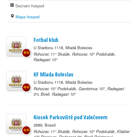
Seznam hospod
Mapa hospod
Fotbal klub
U Stadionu 1118, Mladá Boleslav
40 Kč
Rohozec 11° Skalák, Rohozec 10° Podskalák,
Radegast 10°
KF Mlada Boleslav
U Stadionu 1118, Mladá Boleslav
40 Kč
Rohozec 10° Podskalák, Gambrinus 10°, Radegast
0% Birell, Radegast 10°
Kiosek Parkoviště pod Valečovem
2689, Boseň
42 Kč
Rohozec 11° Skalák, Rohozec 10° Podskalák, Klášter
12° Premium, Radegast 0% Birell Polotmavý,