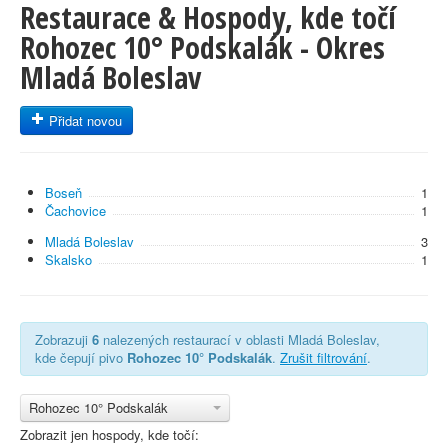
Restaurace & Hospody, kde točí
Rohozec 10° Podskalák - Okres
Mladá Boleslav
Přidat novou
Boseň
1
Čachovice
1
Mladá Boleslav
3
Skalsko
1
Zobrazuji
6
nalezených restaurací v oblasti Mladá Boleslav,
kde čepují pivo
Rohozec 10° Podskalák
.
Zrušit filtrování
.
Rohozec 10° Podskalák
Zobrazit jen hospody, kde točí: