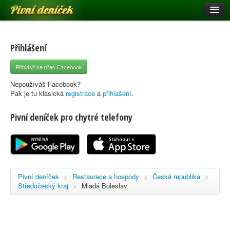
Pivní deníček
Restaurace a hospody
Pivní mapa
Přihlášení
Pivní značky
Přihlásit se přes Facebook
Nápověda
Nepoužíváš Facebook?
Pak je tu klasická
registrace
a
přihlašení
.
Pivní deníček pro chytré telefony
Přihlásit se
Registrace
Pivní deníček
>
Restaurace a hospody
>
Česká republika
>
Středočeský kraj
>
Mladá Boleslav