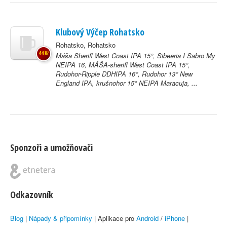
Klubový Výčep Rohatsko
Rohatsko, Rohatsko
44 Kč
Máša Sheriff West Coast IPA 15°, Sibeeria I Sabro My
NEIPA 16, MÁŠA-sheriff West Coast IPA 15°,
Rudohor-Ripple DDHIPA 16°, Rudohor 13° New
England IPA, krušnohor 15° NEIPA Maracuja, ...
Sponzoři a umožňovači
Odkazovník
Blog
|
Nápady & připomínky
| Aplikace pro
Android
/
iPhone
|