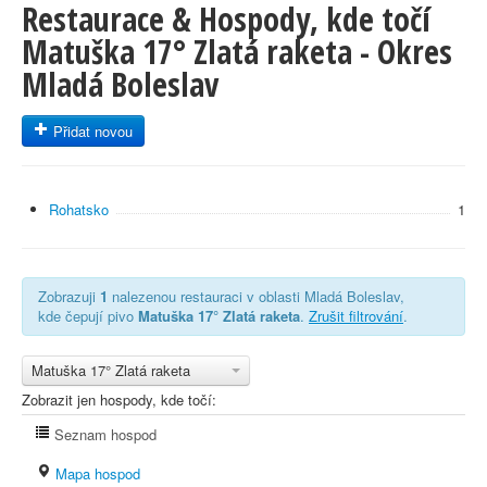
Restaurace & Hospody, kde točí
Matuška 17° Zlatá raketa - Okres
Mladá Boleslav
Přidat novou
Rohatsko
1
Zobrazuji
1
nalezenou restauraci v oblasti Mladá Boleslav,
kde čepují pivo
Matuška 17° Zlatá raketa
.
Zrušit filtrování
.
Matuška 17° Zlatá raketa
Zobrazit jen hospody, kde točí:
Seznam hospod
Mapa hospod