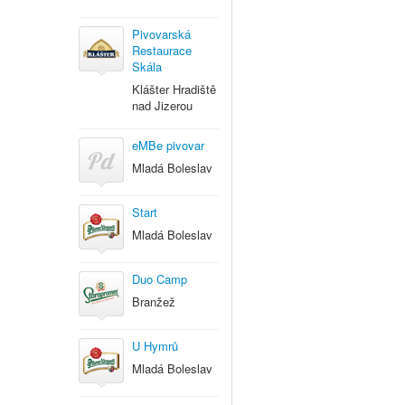
Pivovarská
Restaurace
Skála
Klášter Hradiště
nad Jizerou
eMBe pivovar
Mladá Boleslav
Start
Mladá Boleslav
Duo Camp
Branžež
U Hymrů
Mladá Boleslav