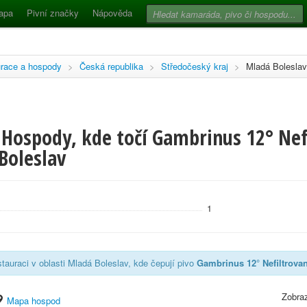
apa
Pivní značky
Nápověda
race a hospody
>
Česká republika
>
Středočeský kraj
>
Mladá Boleslav
 Hospody, kde točí Gambrinus 12° Nefi
Boleslav
1
tauraci v oblasti Mladá Boleslav, kde čepují pivo
Gambrinus 12° Nefiltrova
Zobraz
Mapa hospod