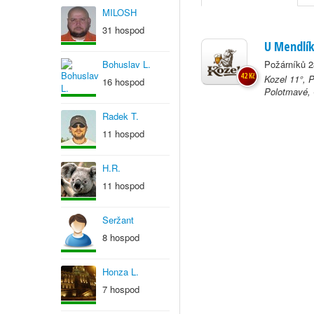
MILOSH
31 hospod
U Mendlí
Bohuslav L.
Požárníků 2
42 Kč
Kozel 11°, 
16 hospod
Polotmavé, 
Radek T.
11 hospod
H.R.
11 hospod
Seržant
8 hospod
Honza L.
7 hospod