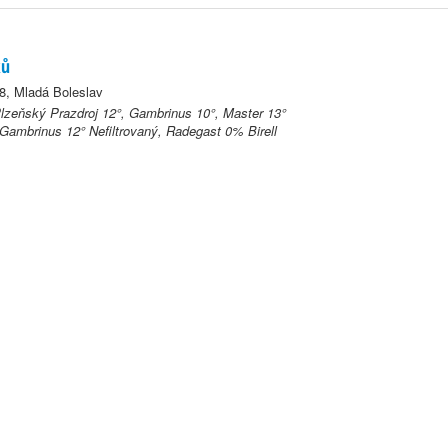
ků
8, Mladá Boleslav
Plzeňský Prazdroj 12°, Gambrinus 10°, Master 13°
Gambrinus 12° Nefiltrovaný, Radegast 0% Birell