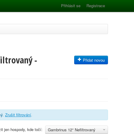
Přihlásit se
Registrace
ltrovaný -
Přidat novou
ný
.
Zrušit filtrování
.
it jen hospody, kde točí:
Gambrinus 12° Nefiltrovaný