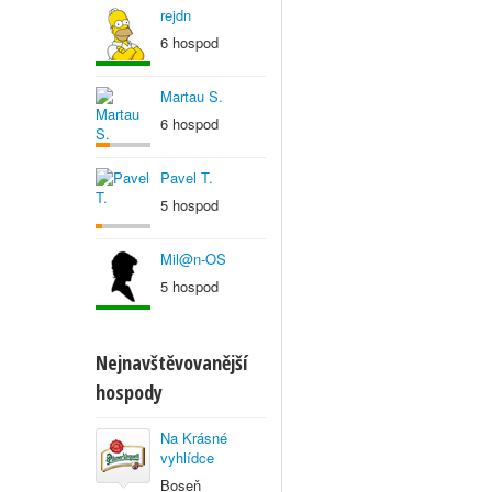
rejdn
6 hospod
Martau S.
6 hospod
Pavel T.
5 hospod
Mil@n-OS
5 hospod
Nejnavštěvovanější
hospody
Na Krásné
vyhlídce
Boseň