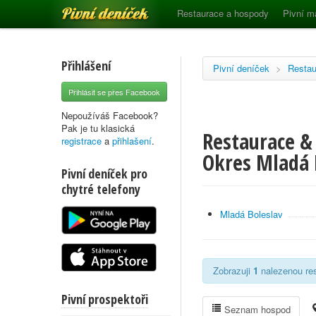
Pivní deníček
Restaurace a hospody
Pivní m
Přihlášení
Pivní deníček
>
Restau
Přihlásit se přes Facebook
Nepoužíváš Facebook?
Pak je tu klasická
Restaurace &
registrace
a
přihlašení
.
Okres Mladá 
Pivní deníček pro
chytré telefony
Mladá Boleslav
Zobrazuji
1
nalezenou res
Pivní prospektoři
Seznam hospod