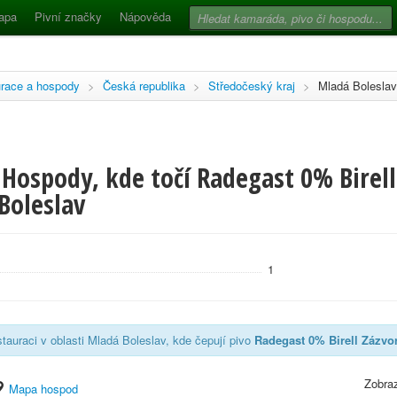
apa
Pivní značky
Nápověda
race a hospody
>
Česká republika
>
Středočeský kraj
>
Mladá Boleslav
Hospody, kde točí Radegast 0% Birell
Boleslav
1
tauraci v oblasti Mladá Boleslav, kde čepují pivo
Radegast 0% Birell Zázvo
Zobraz
Mapa hospod