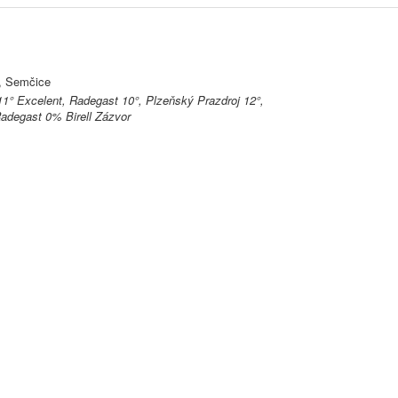
, Semčice
1° Excelent, Radegast 10°, Plzeňský Prazdroj 12°,
Radegast 0% Birell Zázvor