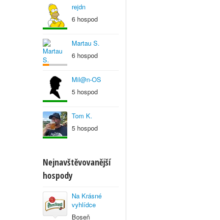
rejdn
6 hospod
Martau S.
6 hospod
Mil@n-OS
5 hospod
Tom K.
5 hospod
Nejnavštěvovanější
hospody
Na Krásné
vyhlídce
Boseň