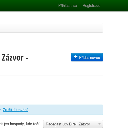
Přihlásit se
Registrace
 Zázvor -
Přidat novou
r
.
Zrušit filtrování
.
it jen hospody, kde točí:
Radegast 0% Birell Zázvor