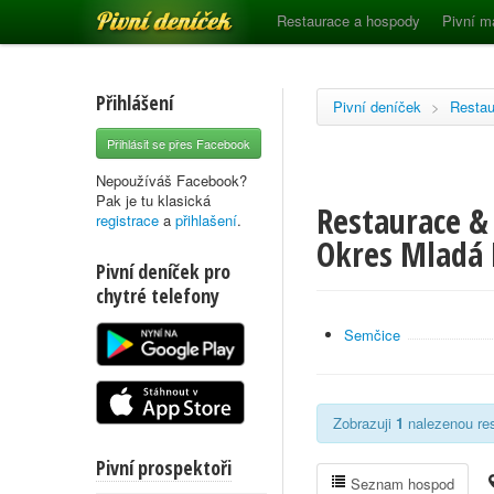
Pivní deníček
Restaurace a hospody
Pivní m
Přihlášení
Pivní deníček
>
Restau
Přihlásit se přes Facebook
Nepoužíváš Facebook?
Pak je tu klasická
Restaurace & 
registrace
a
přihlašení
.
Okres Mladá 
Pivní deníček pro
chytré telefony
Semčice
Zobrazuji
1
nalezenou res
Pivní prospektoři
Seznam hospod