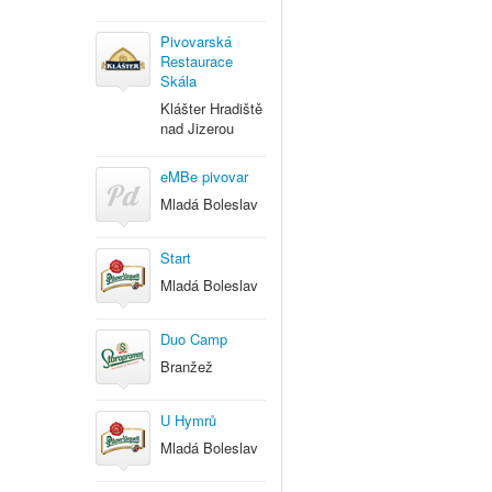
Pivovarská
Restaurace
Skála
Klášter Hradiště
nad Jizerou
eMBe pivovar
Mladá Boleslav
Start
Mladá Boleslav
Duo Camp
Branžež
U Hymrů
Mladá Boleslav