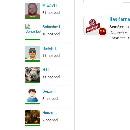
MILOSH
31 hospod
Hasičárna
Bohuslav L.
Semčice 21
41 Kč
Gambrinus 1
16 hospod
Kozel 11°, 
Radek T.
11 hospod
H.R.
11 hospod
Seržant
8 hospod
Honza L.
7 hospod