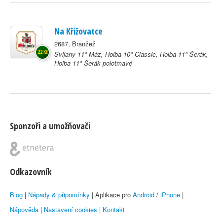
Na Křižovatce
2687, Branžež
22 Kč
Svijany 11° Máz, Holba 10° Classic, Holba 11° Šerák,
Holba 11° Šerák polotmavé
Sponzoři a umožňovači
Odkazovník
Blog
|
Nápady & připomínky
| Aplikace pro
Android
/
iPhone
|
Nápověda
|
Nastavení cookies
|
Kontakt