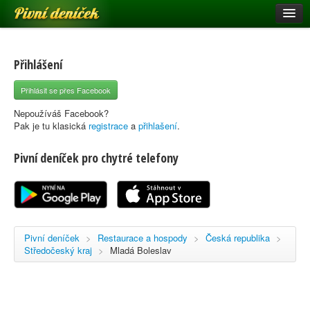
Pivní deníček
Restaurace a hospody
Pivní mapa
Přihlášení
Pivní značky
Přihlásit se přes Facebook
Nápověda
Nepoužíváš Facebook?
Pak je tu klasická
registrace
a
přihlašení
.
Pivní deníček pro chytré telefony
Přihlásit se
Registrace
Pivní deníček
>
Restaurace a hospody
>
Česká republika
>
Středočeský kraj
>
Mladá Boleslav