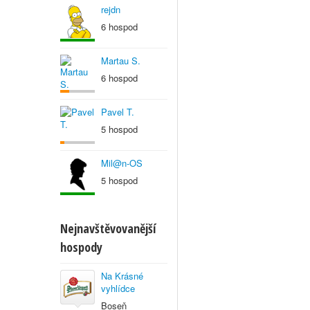
rejdn
6 hospod
Martau S.
6 hospod
Pavel T.
5 hospod
Mil@n-OS
5 hospod
Nejnavštěvovanější
hospody
Na Krásné
vyhlídce
Boseň