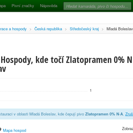
apa
Pivní značky
Nápověda
race a hospody
>
Česká republika
>
Středočeský kraj
>
Mladá Boleslav
 Hospody, kde točí Zlatopramen 0% N
av
1
tauraci v oblasti Mladá Boleslav, kde čepují pivo
Zlatopramen 0% N·A
.
Zruši
Zobraz
Mapa hospod