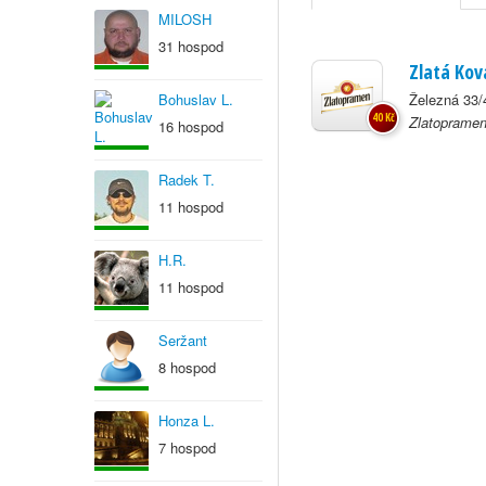
MILOSH
31 hospod
Zlatá Kov
Bohuslav L.
Železná 33/
40 Kč
Zlatopramen
16 hospod
Radek T.
11 hospod
H.R.
11 hospod
Seržant
8 hospod
Honza L.
7 hospod