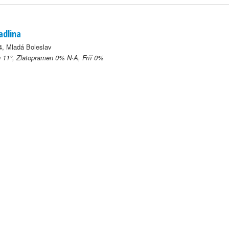
adlina
4, Mladá Boleslav
 11°, Zlatopramen 0% N·A, Fríí 0%