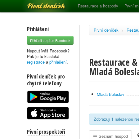
Pivní deníček
Restaurace a hospody
Pivní m
Přihlášení
Pivní deníček
>
Restau
Přihlásit se přes Facebook
Nepoužíváš Facebook?
Pak je tu klasická
Restaurace &
registrace
a
přihlašení
.
Mladá Bolesl
Pivní deníček pro
chytré telefony
Mladá Boleslav
Zobrazuji
1
nalezenou res
Pivní prospektoři
Seznam hospod