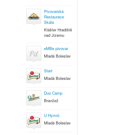
Pivovarská
Restaurace
Skála
Klášter Hradiště
nad Jizerou
eMBe pivovar
Mladá Boleslav
Start
Mladá Boleslav
Duo Camp
Branžež
U Hymrů
Mladá Boleslav