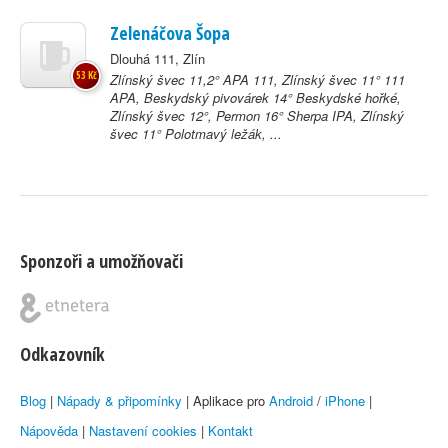
Zelenáčova Šopa
Dlouhá 111, Zlín
53 Kč
Zlínský švec 11,2° APA 111, Zlínský švec 11° 111
APA, Beskydský pivovárek 14° Beskydské hořké,
Zlínský švec 12°, Permon 16° Sherpa IPA, Zlínský
švec 11° Polotmavý ležák, ...
Sponzoři a umožňovači
Odkazovník
Blog
|
Nápady & připomínky
| Aplikace pro
Android
/
iPhone
|
Nápověda
|
Nastavení cookies
|
Kontakt