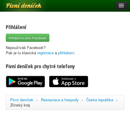
Pivní deníček
Restaurace a hospody
Pivní mapa
Přihlášení
Pivní značky
Přihlásit se přes Facebook
Nápověda
Nepoužíváš Facebook?
Pak je tu klasická
registrace
a
přihlašení
.
Pivní deníček pro chytré telefony
Přihlásit se
Registrace
Pivní deníček
>
Restaurace a hospody
>
Česká republika
>
Zlínský kraj