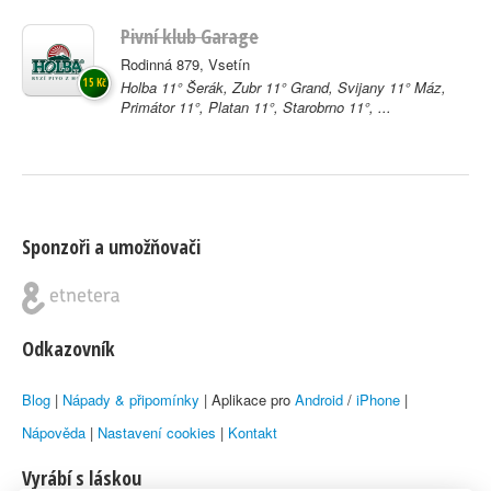
Pivní klub Garage
Rodinná 879, Vsetín
15 Kč
Holba 11° Šerák, Zubr 11° Grand, Svijany 11° Máz,
Primátor 11°, Platan 11°, Starobrno 11°, ...
Sponzoři a umožňovači
Odkazovník
Blog
|
Nápady & připomínky
| Aplikace pro
Android
/
iPhone
|
Nápověda
|
Nastavení cookies
|
Kontakt
Vyrábí s láskou