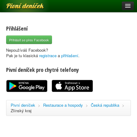
Pivní deníček
Restaurace a hospody
Pivní mapa
Přihlášení
Pivní značky
Přihlásit se přes Facebook
Nápověda
Nepoužíváš Facebook?
Pak je tu klasická
registrace
a
přihlašení
.
Pivní deníček pro chytré telefony
Přihlásit se
Registrace
Pivní deníček
>
Restaurace a hospody
>
Česká republika
>
Zlínský kraj