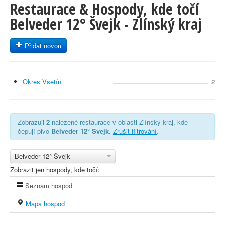
Restaurace & Hospody, kde točí
Belveder 12° Švejk - Zlínský kraj
Přidat novou
Okres Vsetín
2
Zobrazuji
2
nalezené restaurace v oblasti Zlínský kraj, kde
čepují pivo
Belveder 12° Švejk
.
Zrušit filtrování
.
Belveder 12° Švejk
Zobrazit jen hospody, kde točí:
Seznam hospod
Mapa hospod