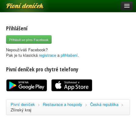
Pivní deníček
Restaurace a hospody
Pivní mapa
Přihlášení
Pivní značky
Přihlásit se přes Facebook
Nápověda
Nepoužíváš Facebook?
Pak je tu klasická
registrace
a
přihlašení
.
Pivní deníček pro chytré telefony
Přihlásit se
Registrace
Pivní deníček
>
Restaurace a hospody
>
Česká republika
>
Zlínský kraj