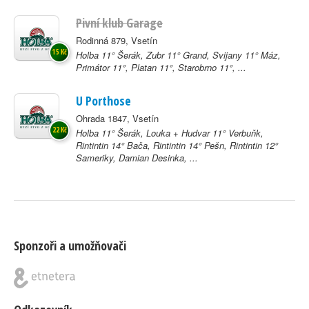
Pivní klub Garage
Rodinná 879, Vsetín
15 Kč
Holba 11° Šerák, Zubr 11° Grand, Svijany 11° Máz,
Primátor 11°, Platan 11°, Starobrno 11°, ...
U Porthose
Ohrada 1847, Vsetín
22 Kč
Holba 11° Šerák, Louka + Hudvar 11° Verbuňk,
Rintintin 14° Bača, Rintintin 14° Pešn, Rintintin 12°
Sameriky, Damian Desinka, ...
Sponzoři a umožňovači