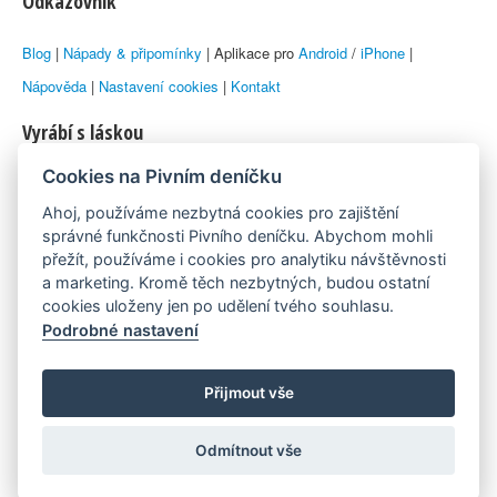
Odkazovník
Blog
|
Nápady & připomínky
| Aplikace pro
Android
/
iPhone
|
Nápověda
|
Nastavení cookies
|
Kontakt
Vyrábí s láskou
Cookies na Pivním deníčku
© 2010–2026 by
Lukáš Zeman
aka Emka
Ahoj, používáme nezbytná cookies pro zajištění
Máme rádi
správné funkčnosti Pivního deníčku. Abychom mohli
přežít, používáme i cookies pro analytiku návštěvnosti
a marketing. Kromě těch nezbytných, budou ostatní
Pivní.info
cookies uloženy jen po udělení tvého souhlasu.
Podrobné nastavení
Poznámka pod čarou
Pivní deníček je nezávislý zdroj, který není spjat s žádným
Přijmout vše
konkrétním pivovarem ani restaurací. Názory uživatelů nemusí nutně
Odmítnout vše
reprezentovat názory tvůrců Deníčku.