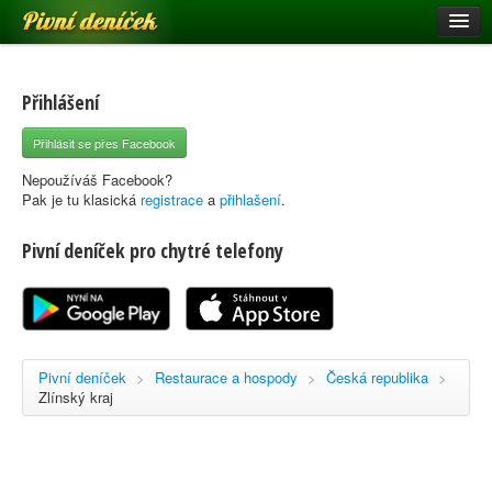
Pivní deníček
Restaurace a hospody
Pivní mapa
Přihlášení
Pivní značky
Přihlásit se přes Facebook
Nápověda
Nepoužíváš Facebook?
Pak je tu klasická
registrace
a
přihlašení
.
Pivní deníček pro chytré telefony
Přihlásit se
Registrace
Pivní deníček
>
Restaurace a hospody
>
Česká republika
>
Zlínský kraj