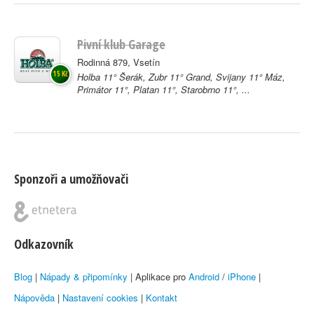
Pivní klub Garage
Rodinná 879, Vsetín
15 Kč
Holba 11° Šerák, Zubr 11° Grand, Svijany 11° Máz,
Primátor 11°, Platan 11°, Starobrno 11°, ...
Sponzoři a umožňovači
Odkazovník
Blog
|
Nápady & připomínky
| Aplikace pro
Android
/
iPhone
|
Nápověda
|
Nastavení cookies
|
Kontakt