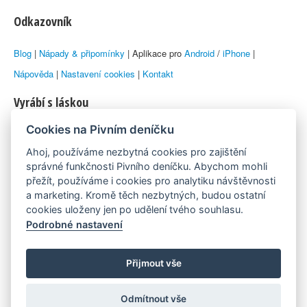
Odkazovník
Blog
|
Nápady & připomínky
| Aplikace pro
Android
/
iPhone
|
Nápověda
|
Nastavení cookies
|
Kontakt
Vyrábí s láskou
Cookies na Pivním deníčku
© 2010–2026 by
Lukáš Zeman
aka Emka
Ahoj, používáme nezbytná cookies pro zajištění
Máme rádi
správné funkčnosti Pivního deníčku. Abychom mohli
přežít, používáme i cookies pro analytiku návštěvnosti
a marketing. Kromě těch nezbytných, budou ostatní
Pivní.info
cookies uloženy jen po udělení tvého souhlasu.
Podrobné nastavení
Poznámka pod čarou
Pivní deníček je nezávislý zdroj, který není spjat s žádným
Přijmout vše
konkrétním pivovarem ani restaurací. Názory uživatelů nemusí nutně
Odmítnout vše
reprezentovat názory tvůrců Deníčku.