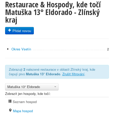
Restaurace & Hospody, kde točí
Matuška 13° Eldorado - Zlínský
kraj
Přidat novou
Okres Vsetín
2
Zobrazuji
2
nalezené restaurace v oblasti Zlínský kraj, kde
čepují pivo
Matuška 13° Eldorado
.
Zrušit filtrování
.
Matuška 13° Eldorado
Zobrazit jen hospody, kde točí:
Seznam hospod
Mapa hospod