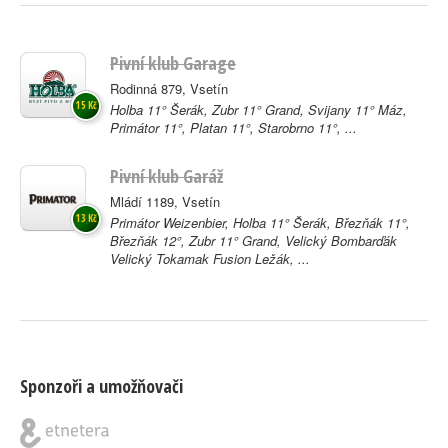
Pivní klub Garage
Rodinná 879, Vsetín
15 Kč
Holba 11° Šerák, Zubr 11° Grand, Svijany 11° Máz,
Primátor 11°, Platan 11°, Starobrno 11°, ...
Pivní klub Garáž
Mládí 1189, Vsetín
13 Kč
Primátor Weizenbier, Holba 11° Šerák, Březňák 11°,
Březňák 12°, Zubr 11° Grand, Velický Bombarďák
Velický Tokamak Fusion Ležák, ...
Sponzoři a umožňovači