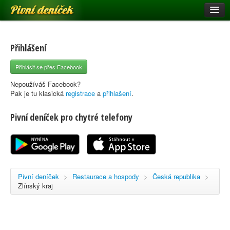
Pivní deníček
Restaurace a hospody
Pivní mapa
Přihlášení
Pivní značky
Přihlásit se přes Facebook
Nápověda
Nepoužíváš Facebook?
Pak je tu klasická
registrace
a
přihlašení
.
Pivní deníček pro chytré telefony
Přihlásit se
Registrace
Pivní deníček
>
Restaurace a hospody
>
Česká republika
>
Zlínský kraj