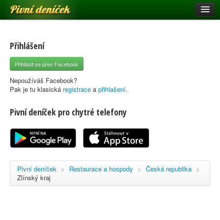
Pivní deníček
Restaurace a hospody
Pivní mapa
Přihlášení
Pivní značky
Přihlásit se přes Facebook
Nápověda
Nepoužíváš Facebook?
Pak je tu klasická
registrace
a
přihlašení
.
Pivní deníček pro chytré telefony
Přihlásit se
Registrace
Pivní deníček
>
Restaurace a hospody
>
Česká republika
>
Zlínský kraj