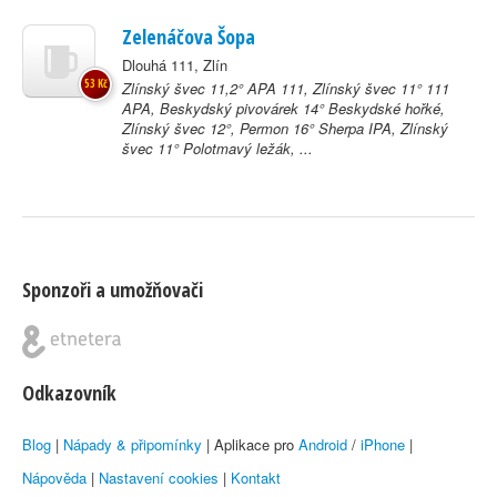
Zelenáčova Šopa
Dlouhá 111, Zlín
53 Kč
Zlínský švec 11,2° APA 111, Zlínský švec 11° 111
APA, Beskydský pivovárek 14° Beskydské hořké,
Zlínský švec 12°, Permon 16° Sherpa IPA, Zlínský
švec 11° Polotmavý ležák, ...
Sponzoři a umožňovači
Odkazovník
Blog
|
Nápady & připomínky
| Aplikace pro
Android
/
iPhone
|
Nápověda
|
Nastavení cookies
|
Kontakt