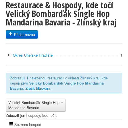
Restaurace & Hospody, kde točí
Velický Bombarďák Single Hop
Mandarina Bavaria - Zlínský kraj
Přidat novou
Okres Uherské Hradiště
1
Zobrazuji
1
nalezenou restauraci v oblasti Zlínský kraj, kde
čepují pivo
Velický Bombarďák Single Hop Mandarina
Bavaria
.
Zrušit filtrování
.
Velický Bombarďák Single Hop
Mandarina Bavaria
Zobrazit jen hospody, kde točí:
Seznam hospod