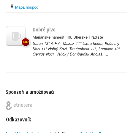
Mapa hospod
Dobré pivo
Mariánské náměstí 46, Uherské Hradiště
44 Kč
Baran 12° A.P.A, Mazák 11° Extra hořká, Kočovný
Kozi 11° Hořký Kozi, Trautenberk 11°, Lomnice 10°
Genius Noci, Velický Bombarďák Anciáš, ...
Sponzoři a umožňovači
Odkazovník