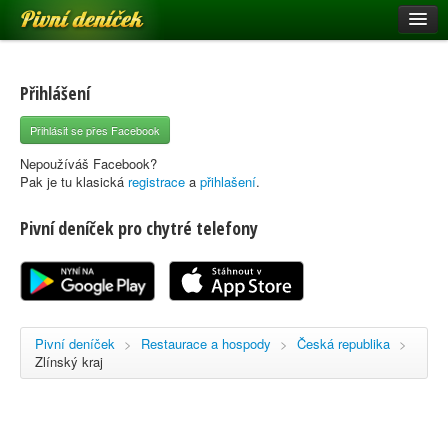
Pivní deníček
Restaurace a hospody
Pivní mapa
Přihlášení
Pivní značky
Přihlásit se přes Facebook
Nápověda
Nepoužíváš Facebook?
Pak je tu klasická
registrace
a
přihlašení
.
Pivní deníček pro chytré telefony
Přihlásit se
Registrace
Pivní deníček
>
Restaurace a hospody
>
Česká republika
>
Zlínský kraj