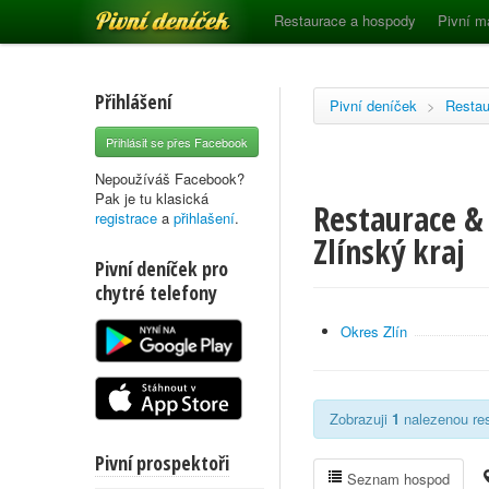
Pivní deníček
Restaurace a hospody
Pivní m
Přihlášení
Pivní deníček
>
Restau
Přihlásit se přes Facebook
Nepoužíváš Facebook?
Pak je tu klasická
Restaurace &
registrace
a
přihlašení
.
Zlínský kraj
Pivní deníček pro
chytré telefony
Okres Zlín
Zobrazuji
1
nalezenou rest
Pivní prospektoři
Seznam hospod