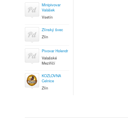
Minipivovar
Valášek
Vsetín
Zlínský švec
Zlín
Pivovar Holendr
Valašské
Meziříčí
KOZLOVNA
Celnice
Zlín