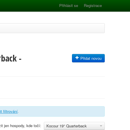
Přihlásit se
Registrace
back -
Přidat novou
t filtrování
.
it jen hospody, kde točí:
Kocour 19° Quarterback