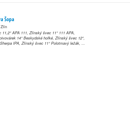
va Šopa
 Zlín
c 11,2° APA 111, Zlínský švec 11° 111 APA,
ivovárek 14° Beskydské hořké, Zlínský švec 12°,
Sherpa IPA, Zlínský švec 11° Polotmavý ležák, ...