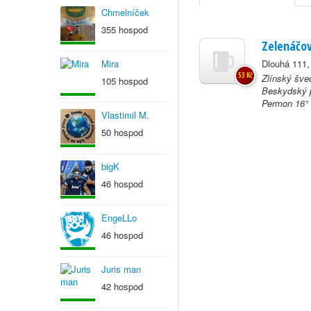
Chmelníček
355 hospod
Zelenáčo
Mira
Dlouhá 111,
53 Kč
Zlínský šve
105 hospod
Beskydský p
Permon 16° 
Vlastimil M.
50 hospod
bigK
46 hospod
EngeLLo
46 hospod
Juris man
42 hospod