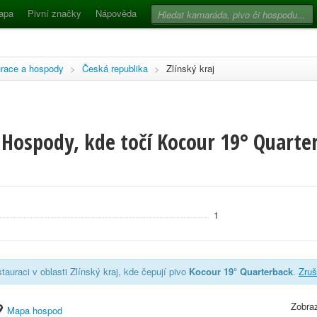
apa
Pivní značky
Nápověda
race a hospody
>
Česká republika
>
Zlínský kraj
 Hospody, kde točí Kocour 19° Quarter
1
auraci v oblasti Zlínský kraj, kde čepují pivo
Kocour 19° Quarterback
.
Zruši
Zobraz
Mapa hospod