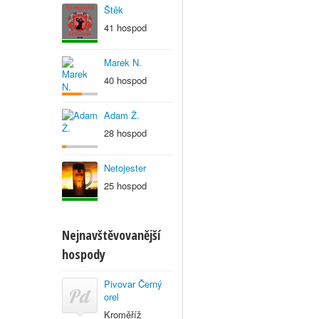
Štěk
41 hospod
Marek N.
40 hospod
Adam Ž.
28 hospod
Netojester
25 hospod
Nejnavštěvovanější
hospody
Pivovar Černý
orel
Kroměříž