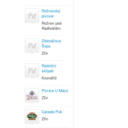
Rožnovský
pivovar
Rožnov pod
Radhoštěm
Zelenáčova
Šopa
Zlín
Radniční
sklípek
Kroměříž
Pivnice U Máců
Zlín
Canada Pub
Zlín