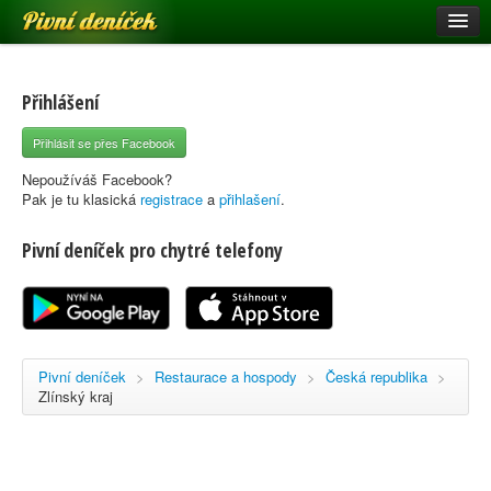
Pivní deníček
Restaurace a hospody
Pivní mapa
Přihlášení
Pivní značky
Přihlásit se přes Facebook
Nápověda
Nepoužíváš Facebook?
Pak je tu klasická
registrace
a
přihlašení
.
Pivní deníček pro chytré telefony
Přihlásit se
Registrace
Pivní deníček
>
Restaurace a hospody
>
Česká republika
>
Zlínský kraj