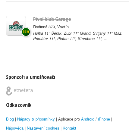
Pivní klub Garage
Rodinná 879, Vsetín
15 Kč
Holba 11° Šerák, Zubr 11° Grand, Svijany 11° Máz,
Primátor 11°, Platan 11°, Starobrno 11°, ...
Sponzoři a umožňovači
Odkazovník
Blog
|
Nápady & připomínky
| Aplikace pro
Android
/
iPhone
|
Nápověda
|
Nastavení cookies
|
Kontakt