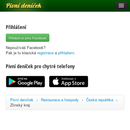
Pivní deníček
Restaurace a hospody
Pivní mapa
Přihlášení
Pivní značky
Přihlásit se přes Facebook
Nápověda
Nepoužíváš Facebook?
Pak je tu klasická
registrace
a
přihlašení
.
Pivní deníček pro chytré telefony
Přihlásit se
Registrace
Pivní deníček
>
Restaurace a hospody
>
Česká republika
>
Zlínský kraj