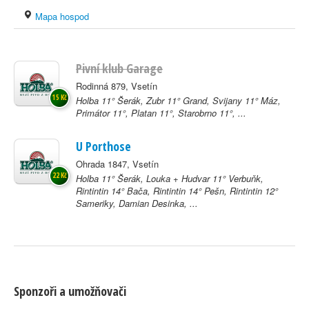
Mapa hospod
Pivní klub Garage
Rodinná 879, Vsetín
15 Kč
Holba 11° Šerák, Zubr 11° Grand, Svijany 11° Máz,
Primátor 11°, Platan 11°, Starobrno 11°, ...
U Porthose
Ohrada 1847, Vsetín
22 Kč
Holba 11° Šerák, Louka + Hudvar 11° Verbuňk,
Rintintin 14° Bača, Rintintin 14° Pešn, Rintintin 12°
Sameriky, Damian Desinka, ...
Sponzoři a umožňovači