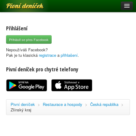
Pivní deníček
Restaurace a hospody
Pivní mapa
Přihlášení
Pivní značky
Přihlásit se přes Facebook
Nápověda
Nepoužíváš Facebook?
Pak je tu klasická
registrace
a
přihlašení
.
Pivní deníček pro chytré telefony
Přihlásit se
Registrace
Pivní deníček
>
Restaurace a hospody
>
Česká republika
>
Zlínský kraj