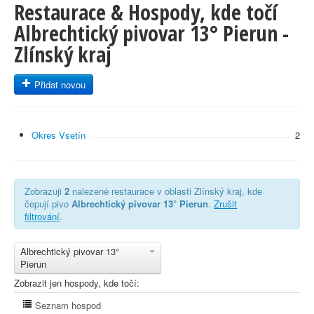
Restaurace & Hospody, kde točí
Albrechtický pivovar 13° Pierun -
Zlínský kraj
Přidat novou
Okres Vsetín
2
Zobrazuji
2
nalezené restaurace v oblasti Zlínský kraj, kde
čepují pivo
Albrechtický pivovar 13° Pierun
.
Zrušit
filtrování
.
Albrechtický pivovar 13°
Pierun
Zobrazit jen hospody, kde točí:
Seznam hospod