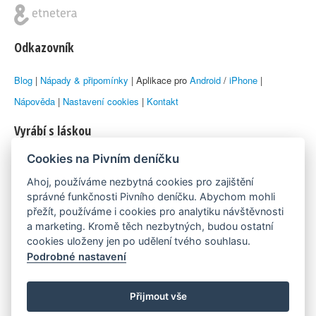
Odkazovník
Blog
|
Nápady & připomínky
| Aplikace pro
Android
/
iPhone
|
Nápověda
|
Nastavení cookies
|
Kontakt
Vyrábí s láskou
Cookies na Pivním deníčku
© 2010–2026 by
Lukáš Zeman
aka Emka
Ahoj, používáme nezbytná cookies pro zajištění
Máme rádi
správné funkčnosti Pivního deníčku. Abychom mohli
přežít, používáme i cookies pro analytiku návštěvnosti
a marketing. Kromě těch nezbytných, budou ostatní
Pivní.info
cookies uloženy jen po udělení tvého souhlasu.
Podrobné nastavení
Poznámka pod čarou
Pivní deníček je nezávislý zdroj, který není spjat s žádným
Přijmout vše
konkrétním pivovarem ani restaurací. Názory uživatelů nemusí nutně