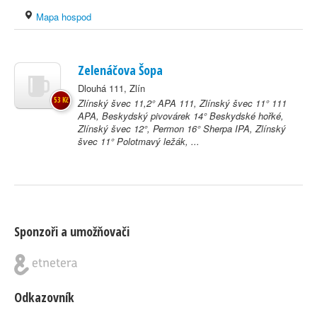
Mapa hospod
Zelenáčova Šopa
Dlouhá 111, Zlín
53 Kč
Zlínský švec 11,2° APA 111, Zlínský švec 11° 111
APA, Beskydský pivovárek 14° Beskydské hořké,
Zlínský švec 12°, Permon 16° Sherpa IPA, Zlínský
švec 11° Polotmavý ležák, ...
Sponzoři a umožňovači
Odkazovník