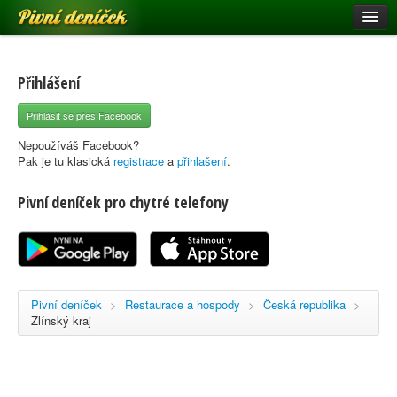
Pivní deníček
Restaurace a hospody
Pivní mapa
Přihlášení
Pivní značky
Přihlásit se přes Facebook
Nápověda
Nepoužíváš Facebook?
Pak je tu klasická
registrace
a
přihlašení
.
Pivní deníček pro chytré telefony
Přihlásit se
Registrace
Pivní deníček
>
Restaurace a hospody
>
Česká republika
>
Zlínský kraj