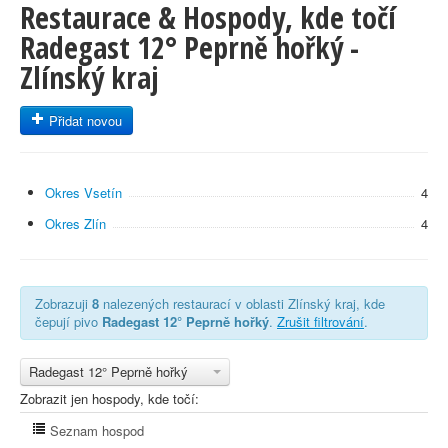
Restaurace & Hospody, kde točí
Radegast 12° Peprně hořký -
Zlínský kraj
Přidat novou
Okres Vsetín
4
Okres Zlín
4
Zobrazuji
8
nalezených restaurací v oblasti Zlínský kraj, kde
čepují pivo
Radegast 12° Peprně hořký
.
Zrušit filtrování
.
Radegast 12° Peprně hořký
Zobrazit jen hospody, kde točí:
Seznam hospod