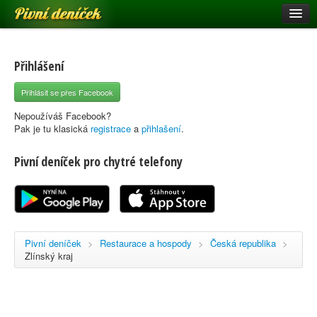
Pivní deníček
Restaurace a hospody
Pivní mapa
Přihlášení
Pivní značky
Přihlásit se přes Facebook
Nápověda
Nepoužíváš Facebook?
Pak je tu klasická
registrace
a
přihlašení
.
Pivní deníček pro chytré telefony
Přihlásit se
Registrace
Pivní deníček
>
Restaurace a hospody
>
Česká republika
>
Zlínský kraj