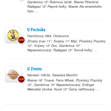
Gambrinus 12° Rubínový ležák, Master Pšeničné,
Radegast 12° Peprně hořký, Master Ale amerického
typu, ...
U Pecivála
Havlíčkova 1854, Otrokovice
44 Kč
Zlínský švec 11°, Svijany 11° Máz, Plzeňský Prazdroj
12°, Svijany 13° Dux, Gambrinus 10°
Nepasterizovaný, Radegast 12° Temně hořký, ...
U Zvonu
Náměstí 109/32, Valašské Meziříčí
36 Kč
Master 18° Tmavé, Fénix Wheat, Plzeňský Prazdroj
12°, Gambrinus 10° Nepasterizovaný, Erdinger
Weissbier Dunkel, Kozel 12° Černý nefiltrovaný, ...