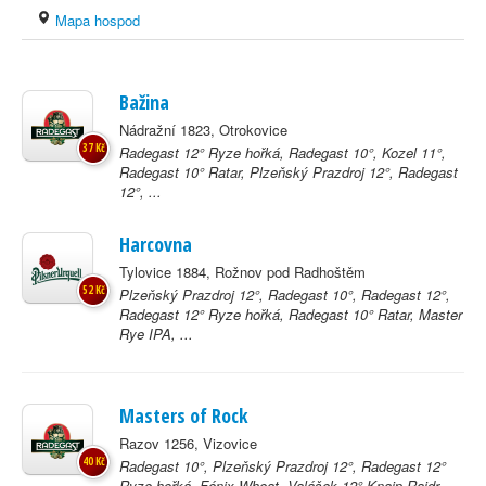
Mapa hospod
Bažina
Nádražní 1823, Otrokovice
37 Kč
Radegast 12° Ryze hořká, Radegast 10°, Kozel 11°,
Radegast 10° Ratar, Plzeňský Prazdroj 12°, Radegast
12°, ...
Harcovna
Tylovice 1884, Rožnov pod Radhoštěm
52 Kč
Plzeňský Prazdroj 12°, Radegast 10°, Radegast 12°,
Radegast 12° Ryze hořká, Radegast 10° Ratar, Master
Rye IPA, ...
Masters of Rock
Razov 1256, Vizovice
40 Kč
Radegast 10°, Plzeňský Prazdroj 12°, Radegast 12°
Ryze hořká, Fénix Wheat, Valášek 12° Knajp Rajdr,