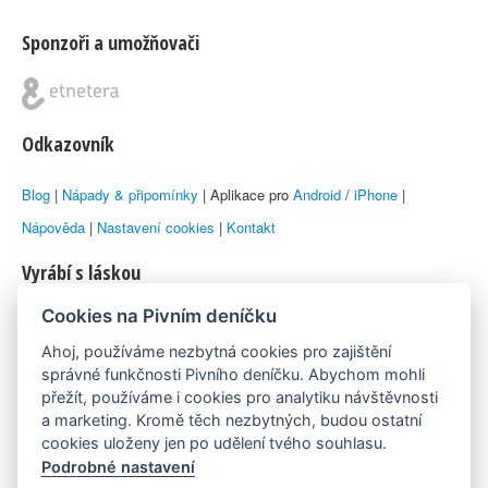
Sponzoři a umožňovači
Odkazovník
Blog
|
Nápady & připomínky
| Aplikace pro
Android
/
iPhone
|
Nápověda
|
Nastavení cookies
|
Kontakt
Vyrábí s láskou
Cookies na Pivním deníčku
© 2010–2026 by
Lukáš Zeman
aka Emka
Ahoj, používáme nezbytná cookies pro zajištění
Máme rádi
správné funkčnosti Pivního deníčku. Abychom mohli
přežít, používáme i cookies pro analytiku návštěvnosti
a marketing. Kromě těch nezbytných, budou ostatní
Pivní.info
cookies uloženy jen po udělení tvého souhlasu.
Podrobné nastavení
Poznámka pod čarou