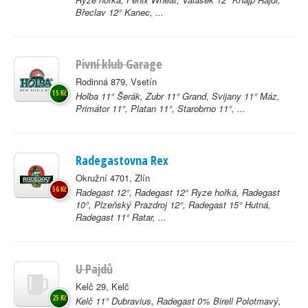
Břeclav 12° Kanec, ...
Pivní klub Garage
Rodinná 879, Vsetín
15 Kč
Holba 11° Šerák, Zubr 11° Grand, Svijany 11° Máz,
Primátor 11°, Platan 11°, Starobrno 11°, ...
Radegastovna Rex
Okružní 4701, Zlín
56 Kč
Radegast 12°, Radegast 12° Ryze hořká, Radegast
10°, Plzeňský Prazdroj 12°, Radegast 15° Hutná,
Radegast 11° Ratar, ...
U Pajdů
Kelč 29, Kelč
25 Kč
Kelč 11° Dubravius, Radegast 0% Birell Polotmavý,