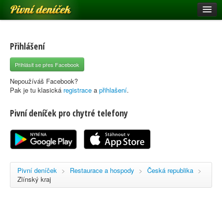
Pivní deníček
Restaurace a hospody
Pivní mapa
Přihlášení
Pivní značky
Přihlásit se přes Facebook
Nápověda
Nepoužíváš Facebook?
Pak je tu klasická
registrace
a
přihlašení
.
Pivní deníček pro chytré telefony
Přihlásit se
Registrace
Pivní deníček
>
Restaurace a hospody
>
Česká republika
>
Zlínský kraj