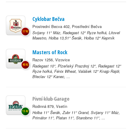
Cyklobar Bečva
Prostrední Becva 402, Prostřední Bečva
37 Kč
Svijany 11° Máz, Radegast 12° Ryze hořká, Litovel
Maestro, Holba 13,51° Šerák, Holba 12° Keprník
Masters of Rock
Razov 1256, Vizovice
40 Kč
Radegast 10°, Plzeňský Prazdroj 12°, Radegast 12°
Ryze hořká, Fénix Wheat, Valášek 12° Knajp Rajdr,
Břeclav 12° Kanec, ...
Pivní klub Garage
Rodinná 879, Vsetín
15 Kč
Holba 11° Šerák, Zubr 11° Grand, Svijany 11° Máz,
Primátor 11°, Platan 11°, Starobrno 11°, ...