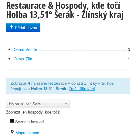
Restaurace & Hospody, kde točí
Holba 13,51° Šerák - Zlínský kraj
Přidat novou
Okres Vsetín
3
Okres Zlín
1
Zobrazuji
4
nalezené restaurace v oblasti Zlínský kraj, kde
čepují pivo
Holba 13,51° Šerák
.
Zrušit filtrování
.
Holba 13,51° Šerák
Zobrazit jen hospody, kde točí:
Seznam hospod
Mapa hospod