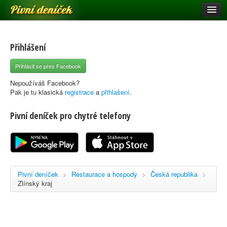
Pivní deníček
Restaurace a hospody
Pivní mapa
Přihlášení
Pivní značky
Přihlásit se přes Facebook
Nápověda
Nepoužíváš Facebook?
Pak je tu klasická
registrace
a
přihlašení
.
Pivní deníček pro chytré telefony
Přihlásit se
Registrace
Pivní deníček
>
Restaurace a hospody
>
Česká republika
>
Zlínský kraj