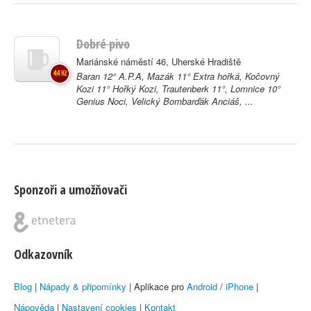
Dobré pivo
Mariánské náměstí 46, Uherské Hradiště
44 Kč
Baran 12° A.P.A, Mazák 11° Extra hořká, Kočovný
Kozi 11° Hořký Kozi, Trautenberk 11°, Lomnice 10°
Genius Noci, Velický Bombarďák Anciáš, ...
Sponzoři a umožňovači
Odkazovník
Blog
|
Nápady & připomínky
| Aplikace pro
Android
/
iPhone
|
Nápověda
|
Nastavení cookies
|
Kontakt