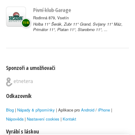
Pivní klub Garage
Rodinná 879, Vsetín
15 Kč
Holba 11° Šerák, Zubr 11° Grand, Svijany 11° Máz,
Primátor 11°, Platan 11°, Starobrno 11°, ...
Sponzoři a umožňovači
Odkazovník
Blog
|
Nápady & připomínky
| Aplikace pro
Android
/
iPhone
|
Nápověda
|
Nastavení cookies
|
Kontakt
Vyrábí s láskou