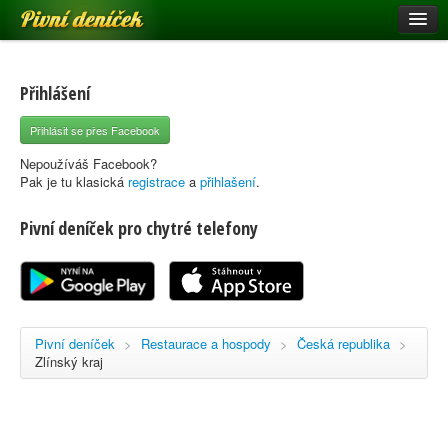
Pivní deníček
Restaurace a hospody
Pivní mapa
Přihlášení
Pivní značky
Přihlásit se přes Facebook
Nápověda
Nepoužíváš Facebook?
Pak je tu klasická
registrace
a
přihlašení
.
Pivní deníček pro chytré telefony
Přihlásit se
Registrace
Pivní deníček
>
Restaurace a hospody
>
Česká republika
>
Zlínský kraj