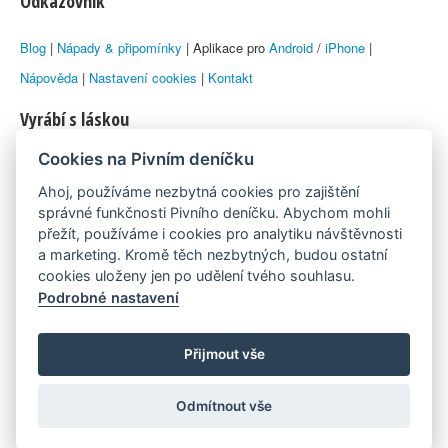
Odkazovník
Blog
|
Nápady & připomínky
| Aplikace pro
Android
/
iPhone
|
Nápověda
|
Nastavení cookies
|
Kontakt
Vyrábí s láskou
Cookies na Pivním deníčku
© 2010–2026 by
Lukáš Zeman
aka Emka
Ahoj, používáme nezbytná cookies pro zajištění
Máme rádi
správné funkčnosti Pivního deníčku. Abychom mohli
přežít, používáme i cookies pro analytiku návštěvnosti
a marketing. Kromě těch nezbytných, budou ostatní
Pivní.info
cookies uloženy jen po udělení tvého souhlasu.
Podrobné nastavení
Poznámka pod čarou
Pivní deníček je nezávislý zdroj, který není spjat s žádným
Přijmout vše
konkrétním pivovarem ani restaurací. Názory uživatelů nemusí nutně
Odmítnout vše
reprezentovat názory tvůrců Deníčku.