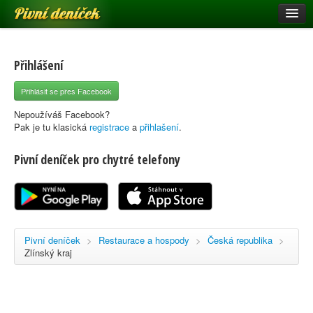
Pivní deníček
Restaurace a hospody
Pivní mapa
Přihlášení
Pivní značky
Přihlásit se přes Facebook
Nápověda
Nepoužíváš Facebook?
Pak je tu klasická
registrace
a
přihlašení
.
Pivní deníček pro chytré telefony
Přihlásit se
Registrace
Pivní deníček
>
Restaurace a hospody
>
Česká republika
>
Zlínský kraj