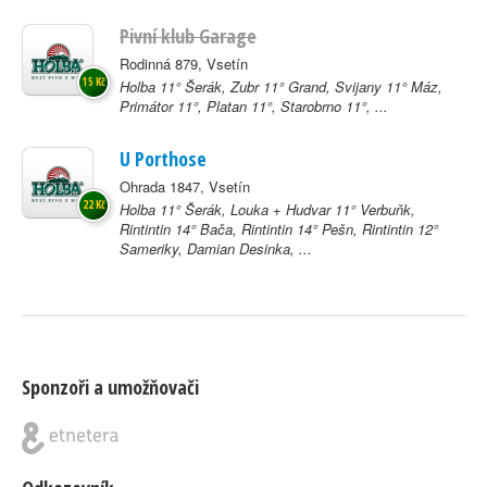
Pivní klub Garage
Rodinná 879, Vsetín
15 Kč
Holba 11° Šerák, Zubr 11° Grand, Svijany 11° Máz,
Primátor 11°, Platan 11°, Starobrno 11°, ...
U Porthose
Ohrada 1847, Vsetín
22 Kč
Holba 11° Šerák, Louka + Hudvar 11° Verbuňk,
Rintintin 14° Bača, Rintintin 14° Pešn, Rintintin 12°
Sameriky, Damian Desinka, ...
Sponzoři a umožňovači