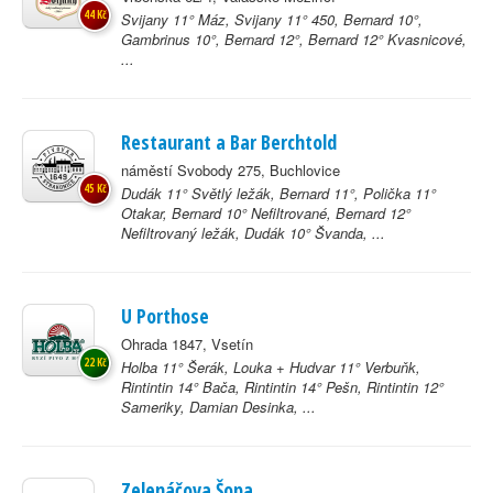
44 Kč
Svijany 11° Máz, Svijany 11° 450, Bernard 10°,
Gambrinus 10°, Bernard 12°, Bernard 12° Kvasnicové,
...
Restaurant a Bar Berchtold
náměstí Svobody 275, Buchlovice
45 Kč
Dudák 11° Světlý ležák, Bernard 11°, Polička 11°
Otakar, Bernard 10° Nefiltrované, Bernard 12°
Nefiltrovaný ležák, Dudák 10° Švanda, ...
U Porthose
Ohrada 1847, Vsetín
22 Kč
Holba 11° Šerák, Louka + Hudvar 11° Verbuňk,
Rintintin 14° Bača, Rintintin 14° Pešn, Rintintin 12°
Sameriky, Damian Desinka, ...
Zelenáčova Šopa