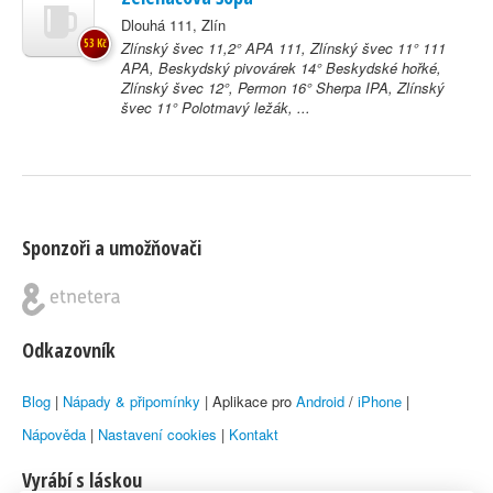
Dlouhá 111, Zlín
53 Kč
Zlínský švec 11,2° APA 111, Zlínský švec 11° 111
APA, Beskydský pivovárek 14° Beskydské hořké,
Zlínský švec 12°, Permon 16° Sherpa IPA, Zlínský
švec 11° Polotmavý ležák, ...
Sponzoři a umožňovači
Odkazovník
Blog
|
Nápady & připomínky
| Aplikace pro
Android
/
iPhone
|
Nápověda
|
Nastavení cookies
|
Kontakt
Vyrábí s láskou