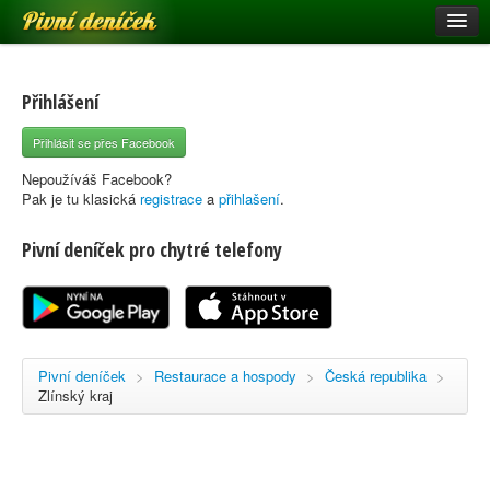
Pivní deníček
Restaurace a hospody
Pivní mapa
Přihlášení
Pivní značky
Přihlásit se přes Facebook
Nápověda
Nepoužíváš Facebook?
Pak je tu klasická
registrace
a
přihlašení
.
Pivní deníček pro chytré telefony
Přihlásit se
Registrace
Pivní deníček
>
Restaurace a hospody
>
Česká republika
>
Zlínský kraj