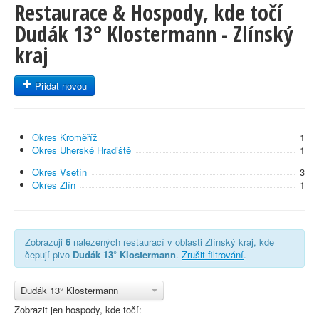
Restaurace & Hospody, kde točí
Dudák 13° Klostermann - Zlínský
kraj
Přidat novou
Okres Kroměříž
1
Okres Uherské Hradiště
1
Okres Vsetín
3
Okres Zlín
1
Zobrazuji
6
nalezených restaurací v oblasti Zlínský kraj, kde
čepují pivo
Dudák 13° Klostermann
.
Zrušit filtrování
.
Dudák 13° Klostermann
Zobrazit jen hospody, kde točí: