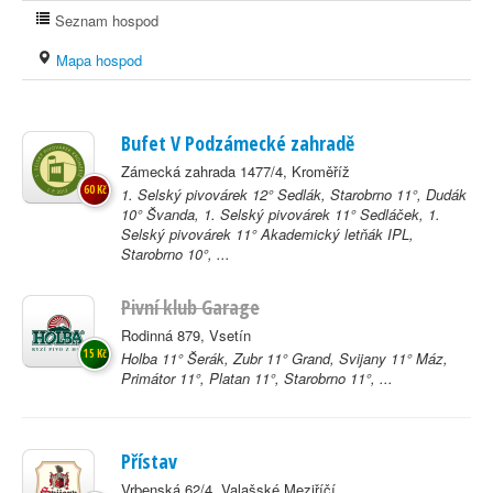
Seznam hospod
Mapa hospod
Bufet V Podzámecké zahradě
Zámecká zahrada 1477/4, Kroměříž
60 Kč
1. Selský pivovárek 12° Sedlák, Starobrno 11°, Dudák
10° Švanda, 1. Selský pivovárek 11° Sedláček, 1.
Selský pivovárek 11° Akademický letňák IPL,
Starobrno 10°, ...
Pivní klub Garage
Rodinná 879, Vsetín
15 Kč
Holba 11° Šerák, Zubr 11° Grand, Svijany 11° Máz,
Primátor 11°, Platan 11°, Starobrno 11°, ...
Přístav
Vrbenská 62/4, Valašské Meziříčí