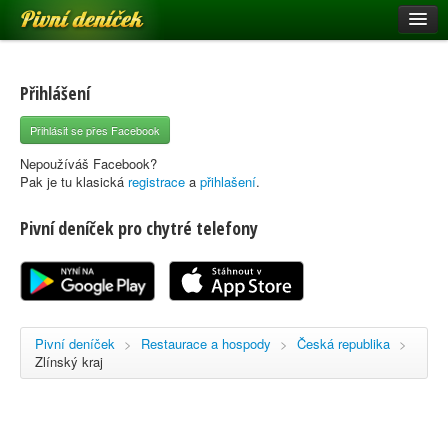
Pivní deníček
Restaurace a hospody
Pivní mapa
Přihlášení
Pivní značky
Přihlásit se přes Facebook
Nápověda
Nepoužíváš Facebook?
Pak je tu klasická
registrace
a
přihlašení
.
Pivní deníček pro chytré telefony
Přihlásit se
Registrace
Pivní deníček
>
Restaurace a hospody
>
Česká republika
>
Zlínský kraj