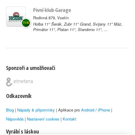
Pivní klub Garage
Rodinná 879, Vsetín
15 Kč
Holba 11° Šerák, Zubr 11° Grand, Svijany 11° Máz,
Primátor 11°, Platan 11°, Starobrno 11°, ...
Sponzoři a umožňovači
Odkazovník
Blog
|
Nápady & připomínky
| Aplikace pro
Android
/
iPhone
|
Nápověda
|
Nastavení cookies
|
Kontakt
Vyrábí s láskou