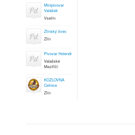
Minipivovar
Valášek
Vsetín
Zlínský švec
Zlín
Pivovar Holendr
Valašské
Meziříčí
KOZLOVNA
Celnice
Zlín