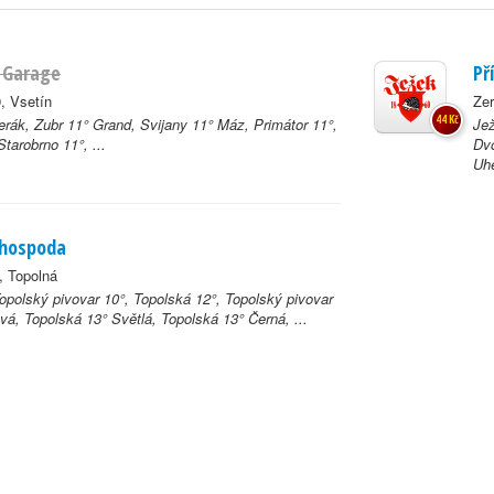
b Garage
Př
, Vsetín
Zer
44 Kč
erák, Zubr 11° Grand, Svijany 11° Máz, Primátor 11°,
Jež
Starobrno 11°, ...
Dv
Uhe
 hospoda
, Topolná
Topolský pivovar 10°, Topolská 12°, Topolský pivovar
vá, Topolská 13° Světlá, Topolská 13° Černá, ...