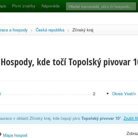
apa
Pivní značky
Nápověda
race a hospody
>
Česká republika
>
Zlínský kraj
Hospody, kde točí Topolský pivovar 10
ě
2
Okres Vsetín
aurace v oblasti Zlínský kraj, kde čepují pivo
Topolský pivovar 10°
.
Zrušit fi
Zobraz
Mapa hospod