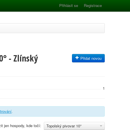
Přihlásit se
Registrace
° - Zlínský
Přidat novou
1
ltrování
.
it jen hospody, kde točí:
Topolský pivovar 10°