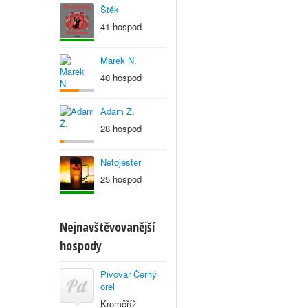
Štěk
41 hospod
Marek N.
40 hospod
Adam Ž.
28 hospod
Netojester
25 hospod
Nejnavštěvovanější
hospody
Pivovar Černý
orel
Kroměříž