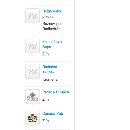
Rožnovský
pivovar
Rožnov pod
Radhoštěm
Zelenáčova
Šopa
Zlín
Radniční
sklípek
Kroměříž
Pivnice U Máců
Zlín
Canada Pub
Zlín