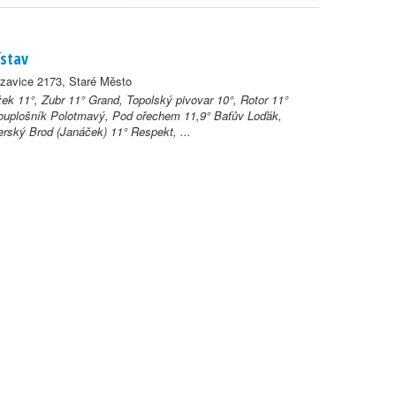
ístav
zavice 2173, Staré Město
ek 11°, Zubr 11° Grand, Topolský pivovar 10°, Rotor 11°
ouplošník Polotmavý, Pod ořechem 11,9° Baťův Loďák,
rský Brod (Janáček) 11° Respekt, ...