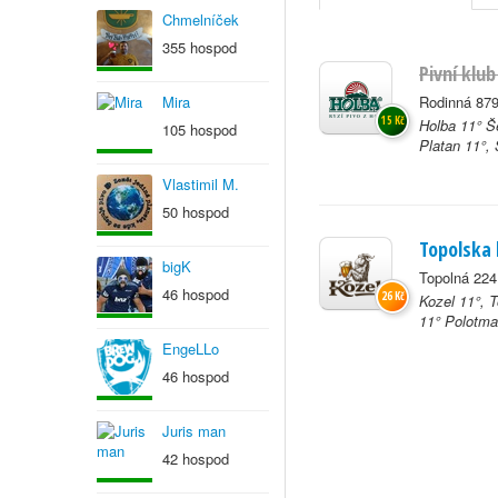
Chmelníček
355 hospod
Pivní klu
Mira
Rodinná 879
15 Kč
Holba 11° Š
105 hospod
Platan 11°, 
Vlastimil M.
50 hospod
Topolska
bigK
Topolná 224
46 hospod
26 Kč
Kozel 11°, 
11° Polotma
EngeLLo
46 hospod
Juris man
42 hospod