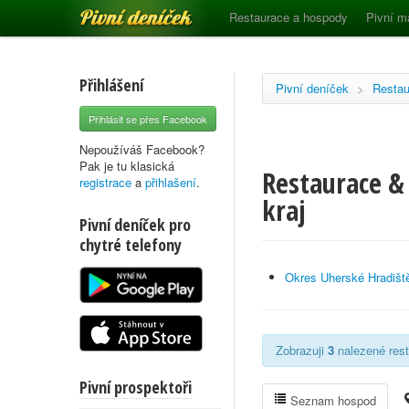
Pivní deníček
Restaurace a hospody
Pivní m
Přihlášení
Pivní deníček
>
Restau
Přihlásit se přes Facebook
Nepoužíváš Facebook?
Pak je tu klasická
Restaurace & 
registrace
a
přihlašení
.
kraj
Pivní deníček pro
chytré telefony
Okres Uherské Hradišt
Zobrazuji
3
nalezené rest
Pivní prospektoři
Seznam hospod