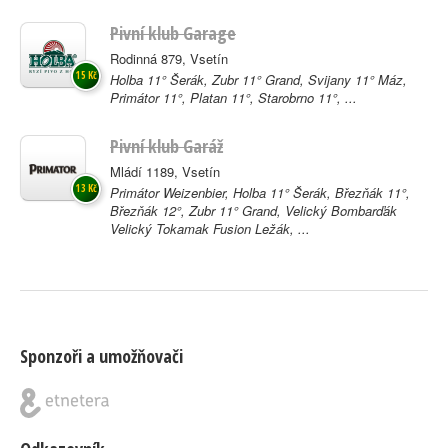
Pivní klub Garage
Rodinná 879, Vsetín
15 Kč
Holba 11° Šerák, Zubr 11° Grand, Svijany 11° Máz,
Primátor 11°, Platan 11°, Starobrno 11°, ...
Pivní klub Garáž
Mládí 1189, Vsetín
13 Kč
Primátor Weizenbier, Holba 11° Šerák, Březňák 11°,
Březňák 12°, Zubr 11° Grand, Velický Bombarďák
Velický Tokamak Fusion Ležák, ...
Sponzoři a umožňovači