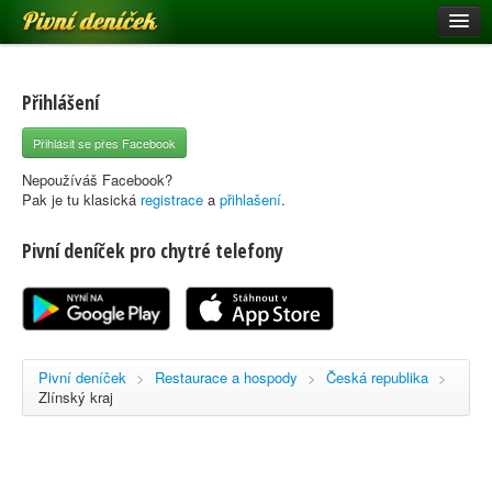
Pivní deníček
Restaurace a hospody
Pivní mapa
Přihlášení
Pivní značky
Přihlásit se přes Facebook
Nápověda
Nepoužíváš Facebook?
Pak je tu klasická
registrace
a
přihlašení
.
Pivní deníček pro chytré telefony
Přihlásit se
Registrace
Pivní deníček
>
Restaurace a hospody
>
Česká republika
>
Zlínský kraj