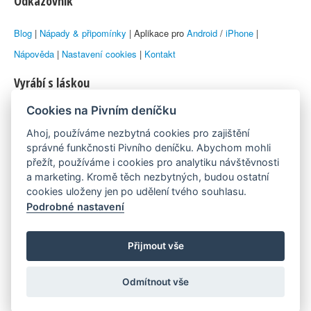
Odkazovník
Blog
|
Nápady & připomínky
| Aplikace pro
Android
/
iPhone
|
Nápověda
|
Nastavení cookies
|
Kontakt
Vyrábí s láskou
Cookies na Pivním deníčku
© 2010–2026 by
Lukáš Zeman
aka Emka
Ahoj, používáme nezbytná cookies pro zajištění
Máme rádi
správné funkčnosti Pivního deníčku. Abychom mohli
přežít, používáme i cookies pro analytiku návštěvnosti
a marketing. Kromě těch nezbytných, budou ostatní
Pivní.info
cookies uloženy jen po udělení tvého souhlasu.
Podrobné nastavení
Poznámka pod čarou
Pivní deníček je nezávislý zdroj, který není spjat s žádným
Přijmout vše
konkrétním pivovarem ani restaurací. Názory uživatelů nemusí nutně
Odmítnout vše
reprezentovat názory tvůrců Deníčku.