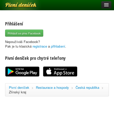
Pivní deníček
Restaurace a hospody
Pivní mapa
Přihlášení
Pivní značky
Přihlásit se přes Facebook
Nápověda
Nepoužíváš Facebook?
Pak je tu klasická
registrace
a
přihlašení
.
Pivní deníček pro chytré telefony
Přihlásit se
Registrace
Pivní deníček
>
Restaurace a hospody
>
Česká republika
>
Zlínský kraj