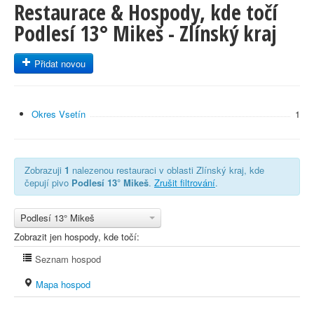
Restaurace & Hospody, kde točí
Podlesí 13° Mikeš - Zlínský kraj
Přidat novou
Okres Vsetín
1
Zobrazuji
1
nalezenou restauraci v oblasti Zlínský kraj, kde
čepují pivo
Podlesí 13° Mikeš
.
Zrušit filtrování
.
Podlesí 13° Mikeš
Zobrazit jen hospody, kde točí:
Seznam hospod
Mapa hospod