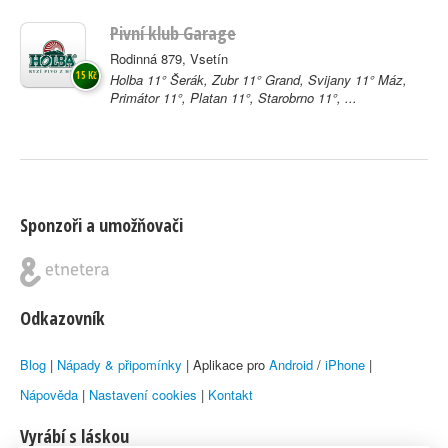
Pivní klub Garage
Rodinná 879, Vsetín
15 Kč
Holba 11° Šerák, Zubr 11° Grand, Svijany 11° Máz,
Primátor 11°, Platan 11°, Starobrno 11°, ...
Sponzoři a umožňovači
Odkazovník
Blog
|
Nápady & připomínky
| Aplikace pro
Android
/
iPhone
|
Nápověda
|
Nastavení cookies
|
Kontakt
Vyrábí s láskou