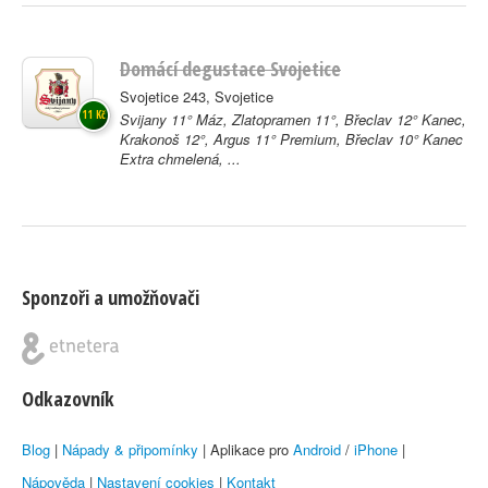
Domácí degustace Svojetice
Svojetice 243, Svojetice
11 Kč
Svijany 11° Máz, Zlatopramen 11°, Břeclav 12° Kanec,
Krakonoš 12°, Argus 11° Premium, Břeclav 10° Kanec
Extra chmelená, ...
Sponzoři a umožňovači
Odkazovník
Blog
|
Nápady & připomínky
| Aplikace pro
Android
/
iPhone
|
Nápověda
|
Nastavení cookies
|
Kontakt