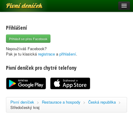
Pivní deníček
Restaurace a hospody
Pivní mapa
Přihlášení
Pivní značky
Přihlásit se přes Facebook
Nápověda
Nepoužíváš Facebook?
Pak je tu klasická
registrace
a
přihlašení
.
Pivní deníček pro chytré telefony
Přihlásit se
Registrace
Pivní deníček
>
Restaurace a hospody
>
Česká republika
>
Středočeský kraj