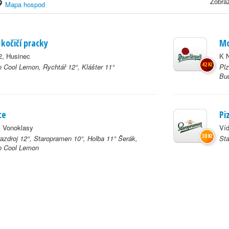
Zobraz
Mapa hospod
 kočičí pracky
Mo
2, Husinec
K 
42 Kč
 Cool Lemon, Rychtář 12°, Klášter 11°
Plz
Bud
ce
Pi
, Vonoklasy
Ví
30 Kč
azdroj 12°, Staropramen 10°, Holba 11° Šerák,
St
n Cool Lemon