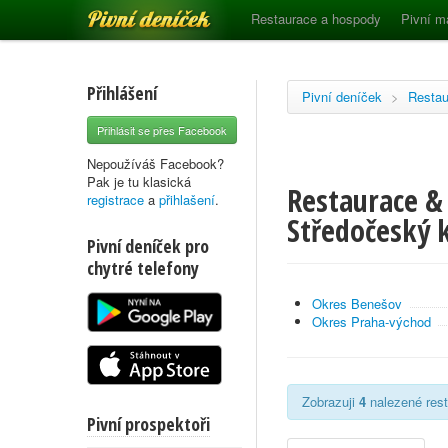
Pivní deníček
Restaurace a hospody
Pivní m
Přihlášení
Pivní deníček
>
Restau
Přihlásit se přes Facebook
Nepoužíváš Facebook?
Pak je tu klasická
Restaurace &
registrace
a
přihlašení
.
Středočeský k
Pivní deníček pro
chytré telefony
Okres Benešov
Okres Praha-východ
Zobrazuji
4
nalezené rest
Pivní prospektoři