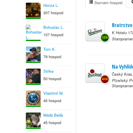
Seznam hospod
Honza L.
307 hospod
Bratrstvo
Bohuslav L.
K Hotelu 17
107 hospod
18 Kč
Staropramen
Tom K.
79 hospod
Na Vyhlíd
Strike
Český Kras
50 hospod
60 Kč
Plzeňský Pr
Staroprame
Vlastimil M.
45 hospod
Méďa Béďa
45 hospod