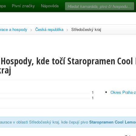
apa
Pivní značky
Nápověda
race a hospody
>
Česká republika
>
Středočeský kraj
 Hospody, kde točí Staropramen Cool
raj
1
Okres Praha-
1
aurace v oblasti Středočeský kraj, kde čepují pivo
Staropramen Cool Lemo