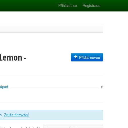
Přihlásit se
Registrace
 Lemon -
Přidat novou
západ
2
n
.
Zrušit filtrování
.