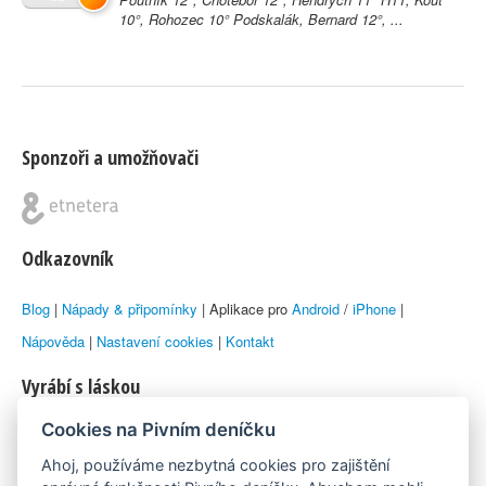
10°, Rohozec 10° Podskalák, Bernard 12°, ...
Sponzoři a umožňovači
Odkazovník
Blog
|
Nápady & připomínky
| Aplikace pro
Android
/
iPhone
|
Nápověda
|
Nastavení cookies
|
Kontakt
Vyrábí s láskou
Cookies na Pivním deníčku
© 2010–2026 by
Lukáš Zeman
aka Emka
Ahoj, používáme nezbytná cookies pro zajištění