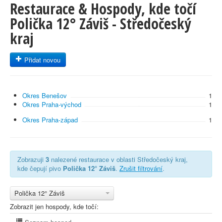
Restaurace & Hospody, kde točí
Polička 12° Záviš - Středočeský
kraj
Přidat novou
Okres Benešov
1
Okres Praha-východ
1
Okres Praha-západ
1
Zobrazuji
3
nalezené restaurace v oblasti Středočeský kraj,
kde čepují pivo
Polička 12° Záviš
.
Zrušit filtrování
.
Polička 12° Záviš
Zobrazit jen hospody, kde točí: