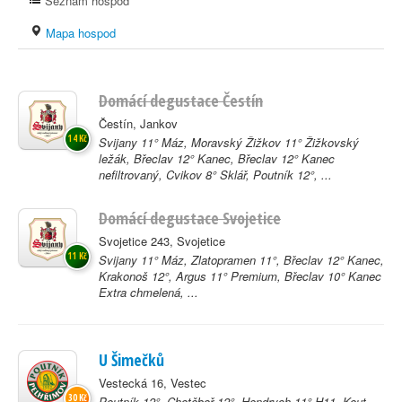
Seznam hospod
Mapa hospod
Domácí degustace Čestín
Čestín, Jankov
14 Kč
Svijany 11° Máz, Moravský Žižkov 11° Žižkovský
ležák, Břeclav 12° Kanec, Břeclav 12° Kanec
nefiltrovaný, Cvikov 8° Sklář, Poutník 12°, ...
Domácí degustace Svojetice
Svojetice 243, Svojetice
11 Kč
Svijany 11° Máz, Zlatopramen 11°, Břeclav 12° Kanec,
Krakonoš 12°, Argus 11° Premium, Břeclav 10° Kanec
Extra chmelená, ...
U Šimečků
Vestecká 16, Vestec
30 Kč
Poutník 12°, Chotěboř 12°, Hendrych 11° H11, Kout