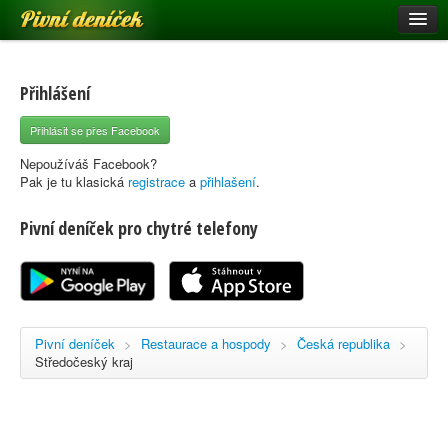
Pivní deníček
Restaurace a hospody
Pivní mapa
Přihlášení
Pivní značky
Přihlásit se přes Facebook
Nápověda
Nepoužíváš Facebook?
Pak je tu klasická
registrace
a
přihlašení
.
Pivní deníček pro chytré telefony
Přihlásit se
Registrace
Pivní deníček
>
Restaurace a hospody
>
Česká republika
>
Středočeský kraj