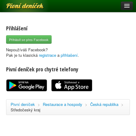
Pivní deníček
Restaurace a hospody
Pivní mapa
Přihlášení
Pivní značky
Přihlásit se přes Facebook
Nápověda
Nepoužíváš Facebook?
Pak je tu klasická
registrace
a
přihlašení
.
Pivní deníček pro chytré telefony
Přihlásit se
Registrace
Pivní deníček
>
Restaurace a hospody
>
Česká republika
>
Středočeský kraj