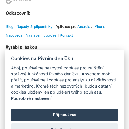
Odkazovník
Blog
|
Nápady & připomínky
| Aplikace pro
Android
/
iPhone
|
Nápověda
|
Nastavení cookies
|
Kontakt
Vyrábí s láskou
Cookies na Pivním deníčku
© 2010–2026 by
Lukáš Zeman
aka Emka
Ahoj, používáme nezbytná cookies pro zajištění
Máme rádi
správné funkčnosti Pivního deníčku. Abychom mohli
přežít, používáme i cookies pro analytiku návštěvnosti
a marketing. Kromě těch nezbytných, budou ostatní
Pivní.info
cookies uloženy jen po udělení tvého souhlasu.
Podrobné nastavení
Poznámka pod čarou
Pivní deníček je nezávislý zdroj, který není spjat s žádným
Přijmout vše
konkrétním pivovarem ani restaurací. Názory uživatelů nemusí nutně