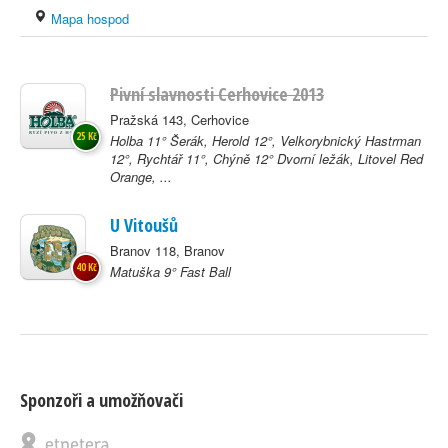
Mapa hospod
Pivní slavnosti Cerhovice 2013
Pražská 143, Cerhovice
25 Kč
Holba 11° Šerák, Herold 12°, Velkorybnický Hastrman
12°, Rychtář 11°, Chýně 12° Dvorní ležák, Litovel Red
Orange, ...
U Vitoušů
Branov 118, Branov
40 Kč
Matuška 9° Fast Ball
Sponzoři a umožňovači