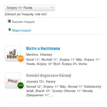
Svijany 11° Fanda
Zobrazit jen hospody, kde točí:
Seznam hospod
Mapa hospod
Bistro u Hastrmana
Menčice, Všestary
30 Kč
Kozel 11°, Rychtář 11°, Svijany 11° Máz, Svijany 11°
Fanda, Svijany 12° Rytíř, Svijany 0% Vozka
Domácí degustace Káraný
Jizerská 721, Káraný
13 Kč
Konrad 12°, Svijany 11° Máz, Konrad 11° Vratislavický
ležák, Braník 10°, Vysoký Chlumec 11° Vévoda,
Zlatopramen 11°, ...