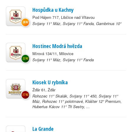
Hospůdka u Kachny
Pod Hájem 717, Libčice nad Vltavou
28 Kč
Svijany 11° Máz, Svijany 11° Fanda, Gambrinus 10°
Hostinec Modrá hvězda
Mírová 134/11, Milovice
22 Kč
Svijany 11° Máz, Svijany 11° Fanda
Kiosek U rybníka
Žďár 61, Žďár
37 Kč
Rohozec 11° Skalák, Svijany 11° 450, Svijany 11°
Máz, Rohozec 11° polotmavé, Klášter 12° Premium,
Hubertus Kácov 11° Tři Sestry, ...
La Grande