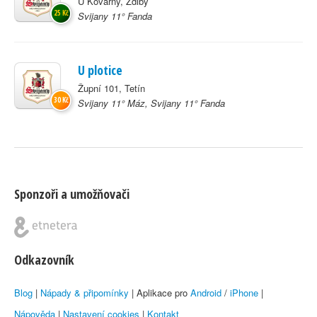
U Kovárny, Zdiby
25 Kč
Svijany 11° Fanda
U plotice
Župní 101, Tetín
30 Kč
Svijany 11° Máz, Svijany 11° Fanda
Sponzoři a umožňovači
Odkazovník
Blog
|
Nápady & připomínky
| Aplikace pro
Android
/
iPhone
|
Nápověda
|
Nastavení cookies
|
Kontakt