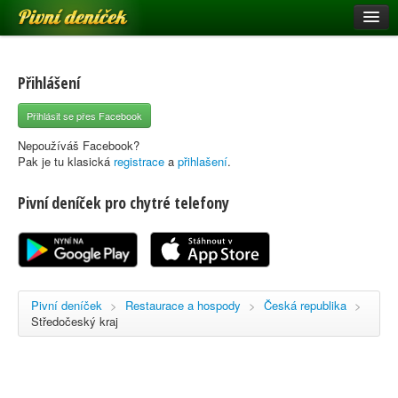
Pivní deníček
Restaurace a hospody
Pivní mapa
Přihlášení
Pivní značky
Přihlásit se přes Facebook
Nápověda
Nepoužíváš Facebook?
Pak je tu klasická
registrace
a
přihlašení
.
Pivní deníček pro chytré telefony
Přihlásit se
Registrace
Pivní deníček
>
Restaurace a hospody
>
Česká republika
>
Středočeský kraj