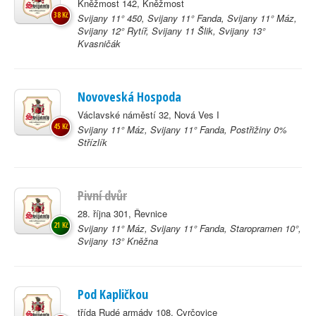
Kněžmost 142, Kněžmost
38 Kč
Svijany 11° 450, Svijany 11° Fanda, Svijany 11° Máz,
Svijany 12° Rytíř, Svijany 11 Šlik, Svijany 13°
Kvasničák
Novoveská Hospoda
Václavské náměstí 32, Nová Ves I
45 Kč
Svijany 11° Máz, Svijany 11° Fanda, Postřižiny 0%
Střízlík
Pivní dvůr
28. října 301, Řevnice
21 Kč
Svijany 11° Máz, Svijany 11° Fanda, Staropramen 10°,
Svijany 13° Kněžna
Pod Kapličkou
třída Rudé armády 108, Cvrčovice