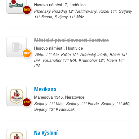
Husovo náměstí 7, Loděnice
50 Kč
Plzeňský Prazdroj 12° Nefiltrovaný, Kozel 11°, Svijany
11° Fanda, Svijany 11° Máz
Městské pivní slavnosti Hostivice
Husovo náměstí, Hostivice
30 Kč
Vilém 11° Ale, Krčín 12° Vídeňský ležák, Běleč 14°
IPA, Krušnohor 17° IPA, Krušnohor 12°, Vilém 14°
IPA, ...
Mexikano
Mánesova 1345, Neratovice
42 Kč
Svijany 11° Máz, Svijany 11° Fanda, Svijany 11° 450,
Svijany 13° Kvasničák
Na Výsluní