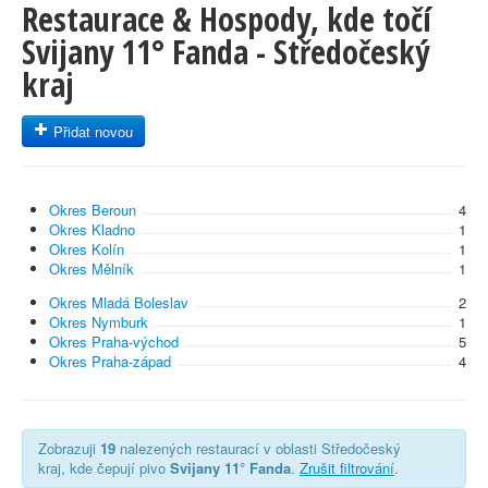
Restaurace & Hospody, kde točí
Svijany 11° Fanda - Středočeský
kraj
Přidat novou
Okres Beroun
4
Okres Kladno
1
Okres Kolín
1
Okres Mělník
1
Okres Mladá Boleslav
2
Okres Nymburk
1
Okres Praha-východ
5
Okres Praha-západ
4
Zobrazuji
19
nalezených restaurací v oblasti Středočeský
kraj, kde čepují pivo
Svijany 11° Fanda
.
Zrušit filtrování
.