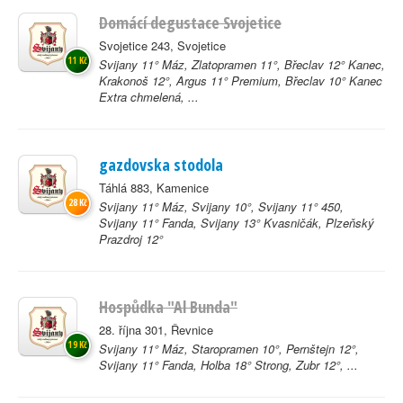
Domácí degustace Svojetice
Svojetice 243, Svojetice
11 Kč
Svijany 11° Máz, Zlatopramen 11°, Břeclav 12° Kanec,
Krakonoš 12°, Argus 11° Premium, Břeclav 10° Kanec
Extra chmelená, ...
gazdovska stodola
Táhlá 883, Kamenice
28 Kč
Svijany 11° Máz, Svijany 10°, Svijany 11° 450,
Svijany 11° Fanda, Svijany 13° Kvasničák, Plzeňský
Prazdroj 12°
Hospůdka "Al Bunda"
28. října 301, Řevnice
19 Kč
Svijany 11° Máz, Staropramen 10°, Pernštejn 12°,
Svijany 11° Fanda, Holba 18° Strong, Zubr 12°, ...