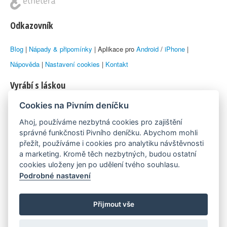
Odkazovník
Blog
|
Nápady & připomínky
| Aplikace pro
Android
/
iPhone
|
Nápověda
|
Nastavení cookies
|
Kontakt
Vyrábí s láskou
Cookies na Pivním deníčku
© 2010–2026 by
Lukáš Zeman
aka Emka
Ahoj, používáme nezbytná cookies pro zajištění
Máme rádi
správné funkčnosti Pivního deníčku. Abychom mohli
přežít, používáme i cookies pro analytiku návštěvnosti
a marketing. Kromě těch nezbytných, budou ostatní
Pivní.info
cookies uloženy jen po udělení tvého souhlasu.
Podrobné nastavení
Poznámka pod čarou
Pivní deníček je nezávislý zdroj, který není spjat s žádným
Přijmout vše
konkrétním pivovarem ani restaurací. Názory uživatelů nemusí nutně