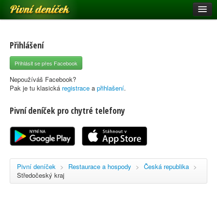
Pivní deníček
Restaurace a hospody
Pivní mapa
Přihlášení
Pivní značky
Přihlásit se přes Facebook
Nápověda
Nepoužíváš Facebook?
Pak je tu klasická
registrace
a
přihlašení
.
Pivní deníček pro chytré telefony
Přihlásit se
Registrace
Pivní deníček
>
Restaurace a hospody
>
Česká republika
>
Středočeský kraj