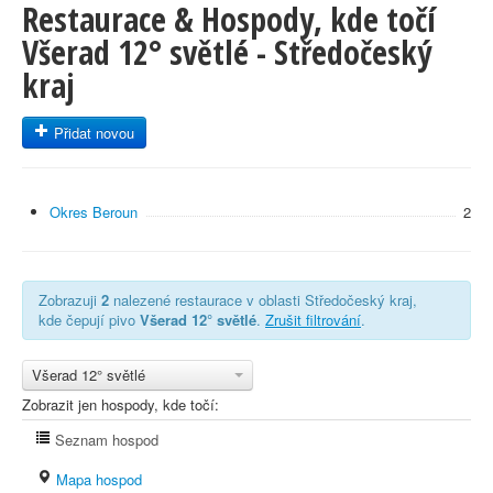
Restaurace & Hospody, kde točí
Všerad 12° světlé - Středočeský
kraj
Přidat novou
Okres Beroun
2
Zobrazuji
2
nalezené restaurace v oblasti Středočeský kraj,
kde čepují pivo
Všerad 12° světlé
.
Zrušit filtrování
.
Všerad 12° světlé
Zobrazit jen hospody, kde točí:
Seznam hospod
Mapa hospod