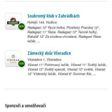
Soukromý klub v Zahrádkách
Hořejší 144, Hudlice
20 Kč
Radegast 12° Ryze hořká, Plzeňský Prazdroj 12°,
Radegast 11° Ratar, Radegast 12° Temně hořký,
Bakalář 12° Za studena chmelené, Radegast Ratar
ležák, ...
Zámecký dvůr Všeradice
Všeradice 1, Všeradice
18 Kč
Všerad 11° Polotmavý ležák, Všerad 11° Světlý ležák,
Všerad 13° Světlý speciál, Všerad 12° světlé, Všerad
12° Vídenský ležák, Všerad 8° Summer Ale, ...
Sponzoři a umožňovači