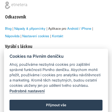
Odkazovník
Blog
|
Nápady & připomínky
| Aplikace pro
Android
/
iPhone
|
Nápověda
|
Nastavení cookies
|
Kontakt
Vyrábí s láskou
Cookies na Pivním deníčku
© 2010–2026 by
Lukáš Zeman
aka Emka
Ahoj, používáme nezbytná cookies pro zajištění
Máme rádi
správné funkčnosti Pivního deníčku. Abychom mohli
přežít, používáme i cookies pro analytiku návštěvnosti
a marketing. Kromě těch nezbytných, budou ostatní
Pivní.info
cookies uloženy jen po udělení tvého souhlasu.
Podrobné nastavení
Poznámka pod čarou
Pivní deníček je nezávislý zdroj, který není spjat s žádným
Přijmout vše
konkrétním pivovarem ani restaurací. Názory uživatelů nemusí nutně