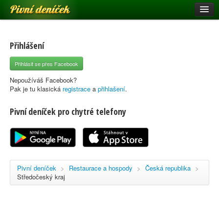
Pivní deníček
Restaurace a hospody
Pivní mapa
Přihlášení
Pivní značky
Přihlásit se přes Facebook
Nápověda
Nepoužíváš Facebook?
Pak je tu klasická
registrace
a
přihlašení
.
Pivní deníček pro chytré telefony
Přihlásit se
Registrace
Pivní deníček
>
Restaurace a hospody
>
Česká republika
>
Středočeský kraj