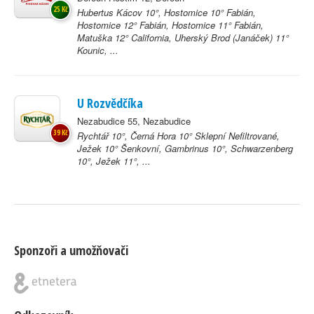
25 Kč
Hubertus Kácov 10°, Hostomice 10° Fabián,
Hostomice 12° Fabián, Hostomice 11° Fabián,
Matuška 12° California, Uherský Brod (Janáček) 11°
Kounic, ...
U Rozvědčíka
Nezabudice 55, Nezabudice
39 Kč
Rychtář 10°, Černá Hora 10° Sklepní Nefiltrované,
Ježek 10° Šenkovní, Gambrinus 10°, Schwarzenberg
10°, Ježek 11°, ...
Sponzoři a umožňovači