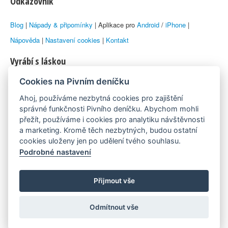
Odkazovník
Blog
|
Nápady & připomínky
| Aplikace pro
Android
/
iPhone
|
Nápověda
|
Nastavení cookies
|
Kontakt
Vyrábí s láskou
Cookies na Pivním deníčku
© 2010–2026 by
Lukáš Zeman
aka Emka
Ahoj, používáme nezbytná cookies pro zajištění
Máme rádi
správné funkčnosti Pivního deníčku. Abychom mohli
přežít, používáme i cookies pro analytiku návštěvnosti
a marketing. Kromě těch nezbytných, budou ostatní
Pivní.info
cookies uloženy jen po udělení tvého souhlasu.
Podrobné nastavení
Poznámka pod čarou
Pivní deníček je nezávislý zdroj, který není spjat s žádným
Přijmout vše
konkrétním pivovarem ani restaurací. Názory uživatelů nemusí nutně
Odmítnout vše
reprezentovat názory tvůrců Deníčku.