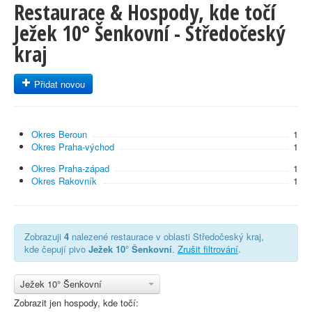
Restaurace & Hospody, kde točí
Ježek 10° Šenkovní - Středočeský
kraj
Přidat novou
Okres Beroun
1
Okres Praha-východ
1
Okres Praha-západ
1
Okres Rakovník
1
Zobrazuji
4
nalezené restaurace v oblasti Středočeský kraj,
kde čepují pivo
Ježek 10° Šenkovní
.
Zrušit filtrování
.
Ježek 10° Šenkovní
Zobrazit jen hospody, kde točí: