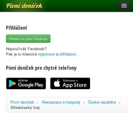
Pivní deníček
Restaurace a hospody
Pivní mapa
Přihlášení
Pivní značky
Přihlásit se přes Facebook
Nápověda
Nepoužíváš Facebook?
Pak je tu klasická
registrace
a
přihlašení
.
Pivní deníček pro chytré telefony
Přihlásit se
Registrace
Pivní deníček
>
Restaurace a hospody
>
Česká republika
>
Středočeský kraj