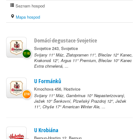
Seznam hospod
Mapa hospod
Domácí degustace Svojetice
Svojetice 243, Svojetice
11 Kč
Svijany 11° Máz, Zlatopramen 11°, Břeclav 12° Kanec,
Krakonoš 12°, Argus 11° Premium, Břeclav 10° Kanec
Extra chmelená, ...
U Formánků
Kmochova 456, Hostivice
27 Kč
Svijany 11° Máz, Gambrinus 10° Nepasterizovaný,
Ježek 10° Šenkovní, Plzeňský Prazdroj 12°, Ježek
11°, Chyše 17° American Winter Ale, ...
U Krobiána
Beroun-Hostim 12, Beroun