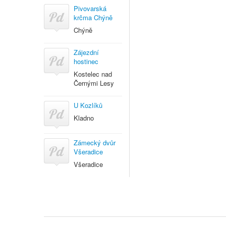
Pivovarská
krčma Chýně
Chýně
Zájezdní
hostinec
Kostelec nad
Černými Lesy
U Kozlíků
Kladno
Zámecký dvůr
Všeradice
Všeradice