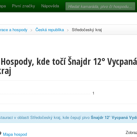
apa
Pivní značky
Nápověda
race a hospody
>
Česká republika
>
Středočeský kraj
Hospody, kde točí Šnajdr 12° Vycpaná
raj
1
tauraci v oblasti Středočeský kraj, kde čepují pivo
Šnajdr 12° Vycpaná Vyd
Zobraz
Mapa hospod