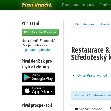
Pivní deníček
Restaurace a hospody
Pivní m
Přihlášení
Pivní deníček
>
Restau
Přihlásit se přes Facebook
Nepoužíváš Facebook?
Pak je tu klasická
Restaurace & 
registrace
a
přihlašení
.
Středočeský k
Pivní deníček pro
chytré telefony
Okres Praha-východ
Zobrazuji
1
nalezenou res
Pivní prospektoři
Seznam hospod