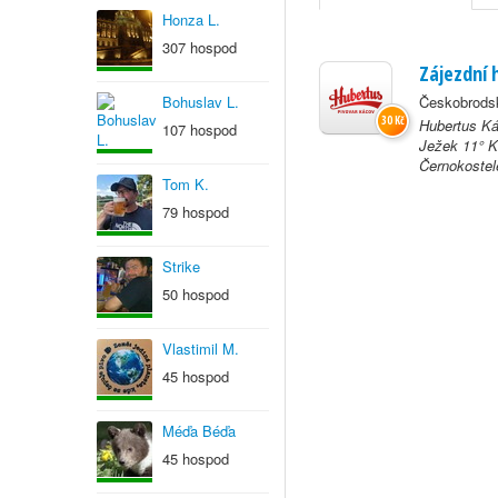
Honza L.
307 hospod
Zájezdní 
Bohuslav L.
Českobrodsk
30 Kč
Hubertus Ká
107 hospod
Ježek 11° K
Černokostel
Tom K.
79 hospod
Strike
50 hospod
Vlastimil M.
45 hospod
Méďa Béďa
45 hospod