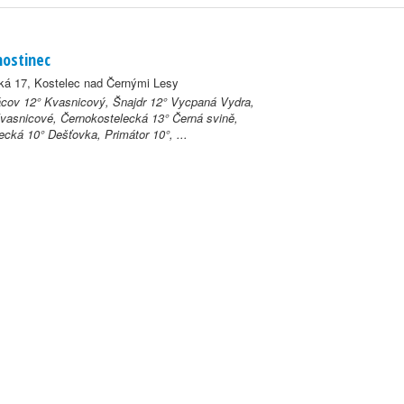
hostinec
á 17, Kostelec nad Černými Lesy
cov 12° Kvasnicový, Šnajdr 12° Vycpaná Vydra,
vasnicové, Černokostelecká 13° Černá svině,
ecká 10° Dešťovka, Primátor 10°, ...