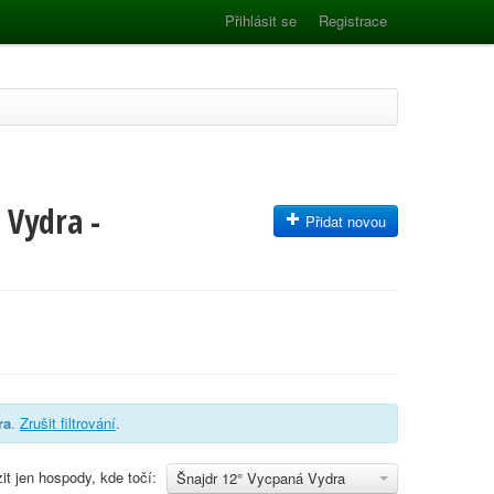
Přihlásit se
Registrace
 Vydra -
Přidat novou
ra
.
Zrušit filtrování
.
it jen hospody, kde točí:
Šnajdr 12° Vycpaná Vydra