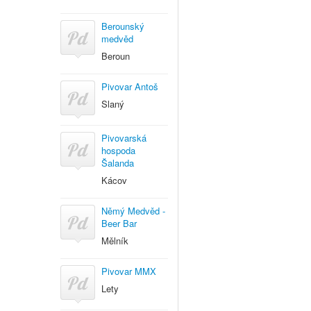
Berounský
medvěd
Beroun
Pivovar Antoš
Slaný
Pivovarská
hospoda
Šalanda
Kácov
Němý Medvěd -
Beer Bar
Mělník
Pivovar MMX
Lety