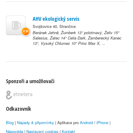
AHV ekologický servis
Svojšovice 40, Strančice
31 Kč
Beránek Jehně, Žumberk 13° polotmavý, Želiv 15°
Salesius, Žatec 14° Celia Dark, Žamberecký Kanec
13°, Vysoký Chlumec 10° Princ Max X, ...
Sponzoři a umožňovači
Odkazovník
Blog
|
Nápady & připomínky
| Aplikace pro
Android
/
iPhone
|
Nápověda
|
Nastavení cookies
|
Kontakt