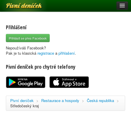
Pivní deníček
Restaurace a hospody
Pivní mapa
Přihlášení
Pivní značky
Přihlásit se přes Facebook
Nápověda
Nepoužíváš Facebook?
Pak je tu klasická
registrace
a
přihlašení
.
Pivní deníček pro chytré telefony
Přihlásit se
Registrace
Pivní deníček
>
Restaurace a hospody
>
Česká republika
>
Středočeský kraj