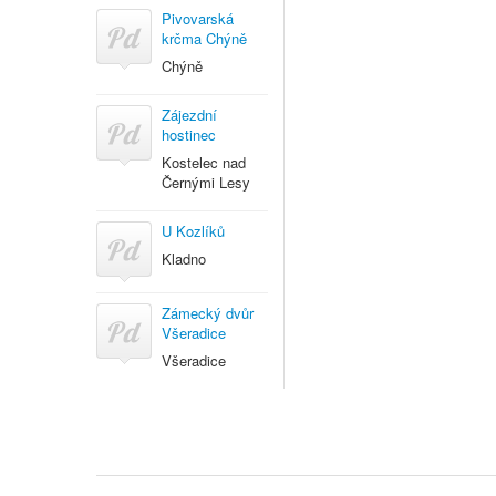
Pivovarská
krčma Chýně
Chýně
Zájezdní
hostinec
Kostelec nad
Černými Lesy
U Kozlíků
Kladno
Zámecký dvůr
Všeradice
Všeradice