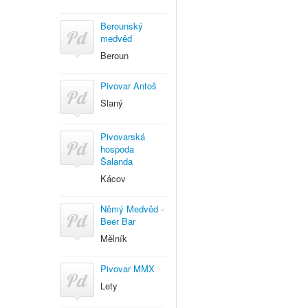
Berounský
medvěd
Beroun
Pivovar Antoš
Slaný
Pivovarská
hospoda
Šalanda
Kácov
Němý Medvěd -
Beer Bar
Mělník
Pivovar MMX
Lety