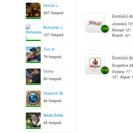
Honza L.
307 hospod
Domácí d
Jizerská 72
Bohuslav L.
13 Kč
Konrad 12°, 
107 hospod
Braník 10°,
Tom K.
79 hospod
Domácí de
Svojetice 24
11 Kč
Strike
Svijany 11°
12°, Argus 
50 hospod
Vlastimil M.
45 hospod
Méďa Béďa
45 hospod