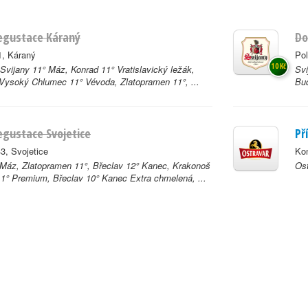
egustace Káraný
Do
1, Káraný
Pol
10 Kč
Svijany 11° Máz, Konrad 11° Vratislavický ležák,
Svi
 Vysoký Chlumec 11° Vévoda, Zlatopramen 11°, ...
Bud
gustace Svojetice
Př
3, Svojetice
Ko
 Máz, Zlatopramen 11°, Břeclav 12° Kanec, Krakonoš
Ost
11° Premium, Břeclav 10° Kanec Extra chmelená, ...