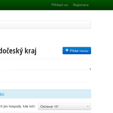
Přihlásit se
Registrace
dočeský kraj
Přidat novou
m
1
vání
.
it jen hospody, kde točí:
Ostravar 10°