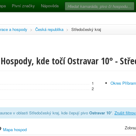
apa
Pivní značky
Nápověda
race a hospody
>
Česká republika
>
Středočeský kraj
Hospody, kde točí Ostravar 10° - Stře
1
Okres Příbra
2
aurace v oblasti Středočeský kraj, kde čepují pivo
Ostravar 10°
.
Zrušit filtro
Zobraz
Mapa hospod