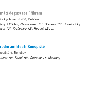
mácí degustace Příbram
itických vězňů 436, Příbram
jany 11° Máz, Zlatopramen 11°, Březňák 10°, Budějovický
var 12°, Krušovice 12°, Regent 12°, ...
írodní amfiteátr Konopiště
nopiště 4, Benešov
ravar 10°, Kozel 10°, Ostravar 11° Mustang