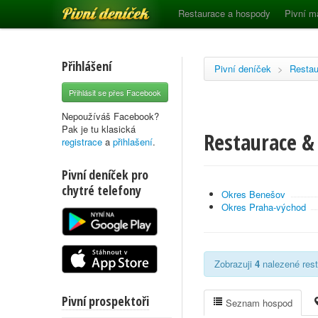
Pivní deníček
Restaurace a hospody
Pivní m
Přihlášení
Pivní deníček
>
Restau
Přihlásit se přes Facebook
Nepoužíváš Facebook?
Pak je tu klasická
Restaurace & 
registrace
a
přihlašení
.
Pivní deníček pro
chytré telefony
Okres Benešov
Okres Praha-východ
Zobrazuji
4
nalezené rest
Pivní prospektoři
Seznam hospod