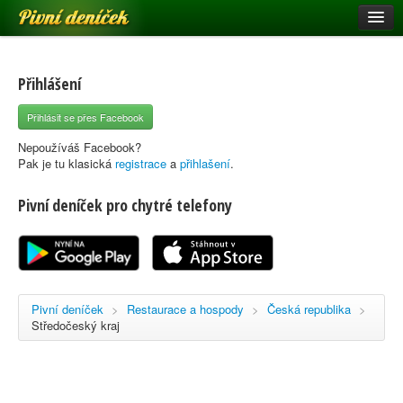
Pivní deníček
Restaurace a hospody
Pivní mapa
Přihlášení
Pivní značky
Přihlásit se přes Facebook
Nápověda
Nepoužíváš Facebook?
Pak je tu klasická
registrace
a
přihlašení
.
Pivní deníček pro chytré telefony
Přihlásit se
Registrace
Pivní deníček
>
Restaurace a hospody
>
Česká republika
>
Středočeský kraj