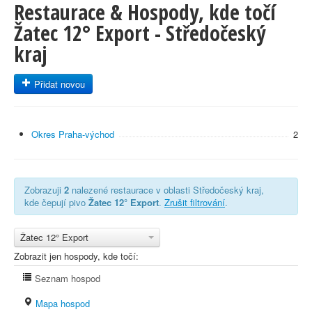
Restaurace & Hospody, kde točí
Žatec 12° Export - Středočeský
kraj
Přidat novou
Okres Praha-východ
2
Zobrazuji
2
nalezené restaurace v oblasti Středočeský kraj,
kde čepují pivo
Žatec 12° Export
.
Zrušit filtrování
.
Žatec 12° Export
Zobrazit jen hospody, kde točí:
Seznam hospod
Mapa hospod