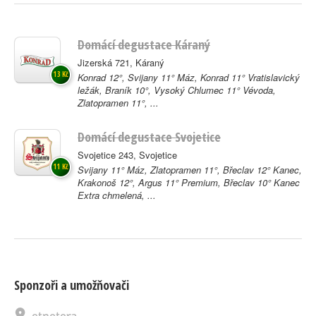
Domácí degustace Káraný
Jizerská 721, Káraný
13 Kč
Konrad 12°, Svijany 11° Máz, Konrad 11° Vratislavický
ležák, Braník 10°, Vysoký Chlumec 11° Vévoda,
Zlatopramen 11°, ...
Domácí degustace Svojetice
Svojetice 243, Svojetice
11 Kč
Svijany 11° Máz, Zlatopramen 11°, Břeclav 12° Kanec,
Krakonoš 12°, Argus 11° Premium, Břeclav 10° Kanec
Extra chmelená, ...
Sponzoři a umožňovači