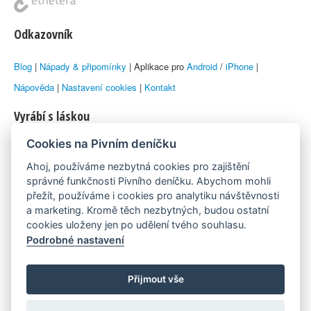
Odkazovník
Blog
|
Nápady & připomínky
| Aplikace pro
Android
/
iPhone
|
Nápověda
|
Nastavení cookies
|
Kontakt
Vyrábí s láskou
Cookies na Pivním deníčku
© 2010–2026 by
Lukáš Zeman
aka Emka
Ahoj, používáme nezbytná cookies pro zajištění
Máme rádi
správné funkčnosti Pivního deníčku. Abychom mohli
přežít, používáme i cookies pro analytiku návštěvnosti
a marketing. Kromě těch nezbytných, budou ostatní
Pivní.info
cookies uloženy jen po udělení tvého souhlasu.
Podrobné nastavení
Poznámka pod čarou
Pivní deníček je nezávislý zdroj, který není spjat s žádným
Přijmout vše
konkrétním pivovarem ani restaurací. Názory uživatelů nemusí nutně