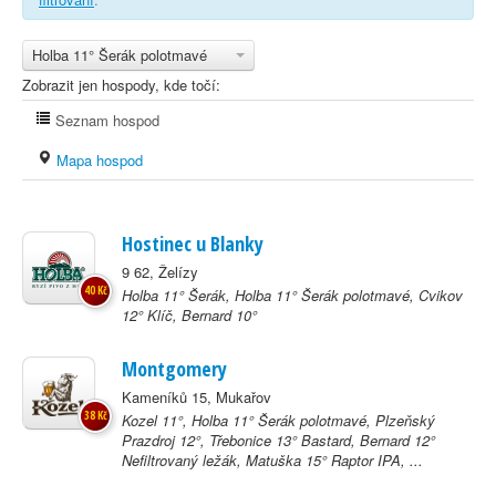
Holba 11° Šerák polotmavé
Zobrazit jen hospody, kde točí:
Seznam hospod
Mapa hospod
Hostinec u Blanky
9 62, Želízy
40 Kč
Holba 11° Šerák, Holba 11° Šerák polotmavé, Cvikov
12° Klíč, Bernard 10°
Montgomery
Kameníků 15, Mukařov
38 Kč
Kozel 11°, Holba 11° Šerák polotmavé, Plzeňský
Prazdroj 12°, Třebonice 13° Bastard, Bernard 12°
Nefiltrovaný ležák, Matuška 15° Raptor IPA, ...