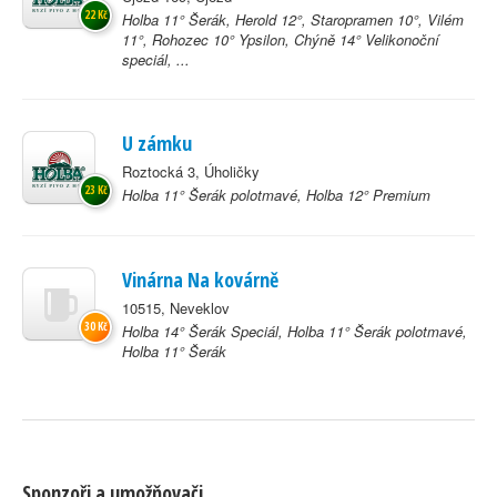
22 Kč
Holba 11° Šerák, Herold 12°, Staropramen 10°, Vilém
11°, Rohozec 10° Ypsilon, Chýně 14° Velikonoční
speciál, ...
U zámku
Roztocká 3, Úholičky
23 Kč
Holba 11° Šerák polotmavé, Holba 12° Premium
Vinárna Na kovárně
10515, Neveklov
30 Kč
Holba 14° Šerák Speciál, Holba 11° Šerák polotmavé,
Holba 11° Šerák
Sponzoři a umožňovači