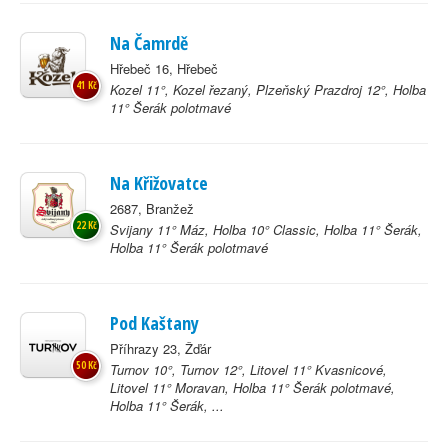
Na Čamrdě
Hřebeč 16, Hřebeč
41 Kč
Kozel 11°, Kozel řezaný, Plzeňský Prazdroj 12°, Holba
11° Šerák polotmavé
Na Křižovatce
2687, Branžež
22 Kč
Svijany 11° Máz, Holba 10° Classic, Holba 11° Šerák,
Holba 11° Šerák polotmavé
Pod Kaštany
Příhrazy 23, Žďár
50 Kč
Turnov 10°, Turnov 12°, Litovel 11° Kvasnicové,
Litovel 11° Moravan, Holba 11° Šerák polotmavé,
Holba 11° Šerák, ...