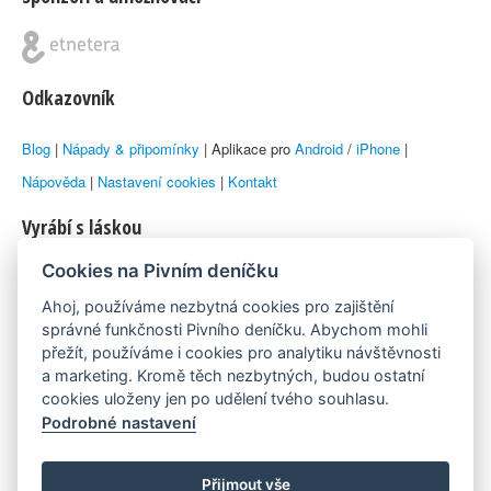
Odkazovník
Blog
|
Nápady & připomínky
| Aplikace pro
Android
/
iPhone
|
Nápověda
|
Nastavení cookies
|
Kontakt
Vyrábí s láskou
Cookies na Pivním deníčku
© 2010–2026 by
Lukáš Zeman
aka Emka
Ahoj, používáme nezbytná cookies pro zajištění
Máme rádi
správné funkčnosti Pivního deníčku. Abychom mohli
přežít, používáme i cookies pro analytiku návštěvnosti
a marketing. Kromě těch nezbytných, budou ostatní
Pivní.info
cookies uloženy jen po udělení tvého souhlasu.
Podrobné nastavení
Poznámka pod čarou
Pivní deníček je nezávislý zdroj, který není spjat s žádným
Přijmout vše