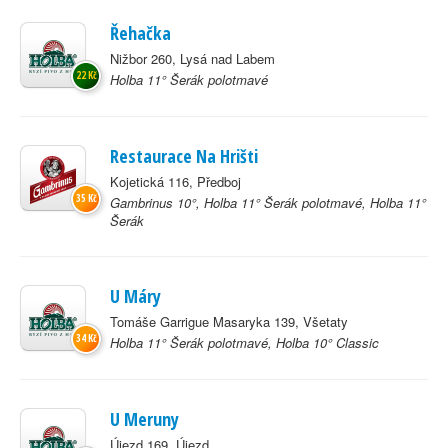
Řehačka
Nižbor 260, Lysá nad Labem
22 Kč
Holba 11° Šerák polotmavé
Restaurace Na Hrišti
Kojetická 116, Předboj
35 Kč
Gambrinus 10°, Holba 11° Šerák polotmavé, Holba 11°
Šerák
U Máry
Tomáše Garrigue Masaryka 139, Všetaty
34 Kč
Holba 11° Šerák polotmavé, Holba 10° Classic
U Meruny
Újezd 169, Újezd