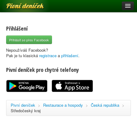
Pivní deníček
Restaurace a hospody
Pivní mapa
Přihlášení
Pivní značky
Přihlásit se přes Facebook
Nápověda
Nepoužíváš Facebook?
Pak je tu klasická
registrace
a
přihlašení
.
Pivní deníček pro chytré telefony
Přihlásit se
Registrace
Pivní deníček
>
Restaurace a hospody
>
Česká republika
>
Středočeský kraj