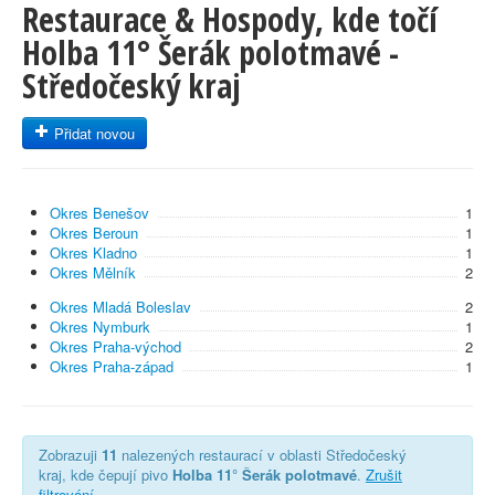
Restaurace & Hospody, kde točí
Holba 11° Šerák polotmavé -
Středočeský kraj
Přidat novou
Okres Benešov
1
Okres Beroun
1
Okres Kladno
1
Okres Mělník
2
Okres Mladá Boleslav
2
Okres Nymburk
1
Okres Praha-východ
2
Okres Praha-západ
1
Zobrazuji
11
nalezených restaurací v oblasti Středočeský
kraj, kde čepují pivo
Holba 11° Šerák polotmavé
.
Zrušit
filtrování
.