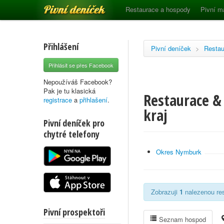
Pivní deníček
Restaurace a hospody
Pivní m
Přihlášení
Pivní deníček
>
Restau
Přihlásit se přes Facebook
Nepoužíváš Facebook?
Pak je tu klasická
Restaurace & 
registrace
a
přihlašení
.
kraj
Pivní deníček pro
chytré telefony
Okres Nymburk
Zobrazuji
1
nalezenou res
Pivní prospektoři
Seznam hospod