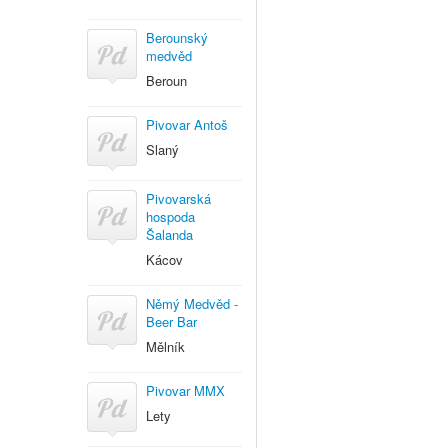
Berounský
medvěd
Beroun
Pivovar Antoš
Slaný
Pivovarská
hospoda
Šalanda
Kácov
Němý Medvěd -
Beer Bar
Mělník
Pivovar MMX
Lety