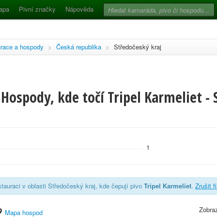
apa
Pivní značky
Nápověda
race a hospody
>
Česká republika
>
Středočeský kraj
Hospody, kde točí Tripel Karmeliet -
1
tauraci v oblasti Středočeský kraj, kde čepují pivo
Tripel Karmeliet
.
Zrušit f
Zobraz
Mapa hospod