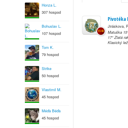
Honza L.
307 hospod
Pivotéka
Bohuslav L.
Jiráskova, 
55 Kč
Matuška 15°
107 hospod
17° Zlatá r
Klasický le
Tom K.
79 hospod
Strike
50 hospod
Vlastimil M.
45 hospod
Méďa Béďa
45 hospod