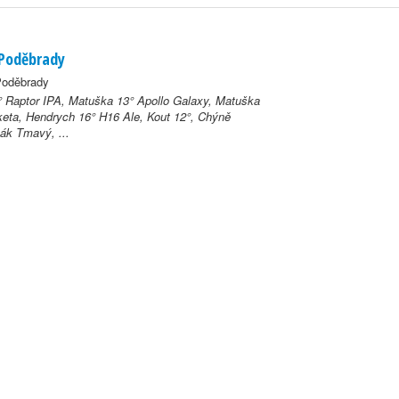
 Poděbrady
Poděbrady
 Raptor IPA, Matuška 13° Apollo Galaxy, Matuška
aketa, Hendrych 16° H16 Ale, Kout 12°, Chýně
žák Tmavý, ...