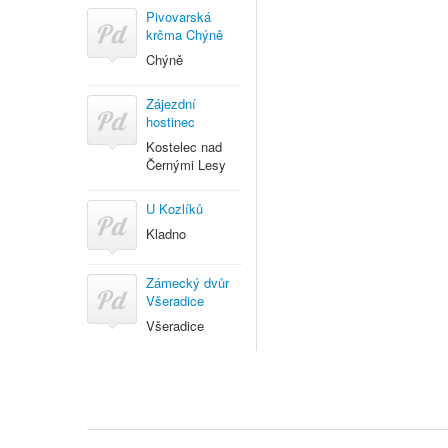
Pivovarská
krčma Chýně
Chýně
Zájezdní
hostinec
Kostelec nad
Černými Lesy
U Kozlíků
Kladno
Zámecký dvůr
Všeradice
Všeradice