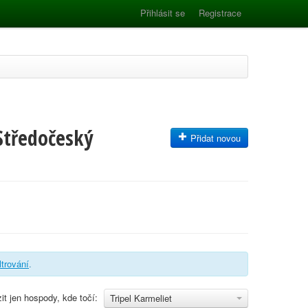
Přihlásit se
Registrace
 Středočeský
Přidat novou
iltrování
.
it jen hospody, kde točí:
Tripel Karmeliet