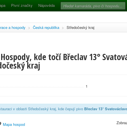
apa
Pivní značky
Nápověda
race a hospody
>
Česká republika
>
Středočeský kraj
Hospody, kde točí Břeclav 13° Svatov
edočeský kraj
1
tauraci v oblasti Středočeský kraj, kde čepují pivo
Břeclav 13° Svatováclav
Zobraz
Mapa hospod