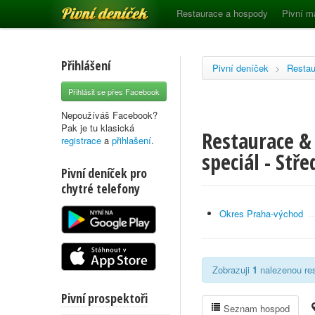
Pivní deníček
Restaurace a hospody
Pivní m
Přihlášení
Pivní deníček
>
Restau
Přihlásit se přes Facebook
Nepoužíváš Facebook?
Pak je tu klasická
Restaurace & 
registrace
a
přihlašení
.
speciál - Stř
Pivní deníček pro
chytré telefony
Okres Praha-východ
Zobrazuji
1
nalezenou res
Pivní prospektoři
Seznam hospod