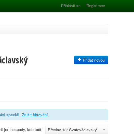
Přihlásit se
Registrace
áclavský
Přidat novou
ský speciál
.
Zrušit filtrování
.
it jen hospody, kde točí:
Břeclav 13° Svatováclavský