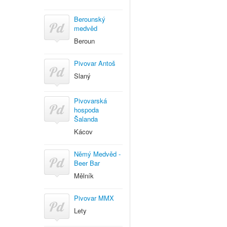
Berounský
medvěd
Beroun
Pivovar Antoš
Slaný
Pivovarská
hospoda
Šalanda
Kácov
Němý Medvěd -
Beer Bar
Mělník
Pivovar MMX
Lety