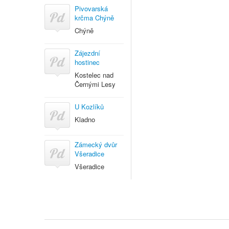
Pivovarská
krčma Chýně
Chýně
Zájezdní
hostinec
Kostelec nad
Černými Lesy
U Kozlíků
Kladno
Zámecký dvůr
Všeradice
Všeradice