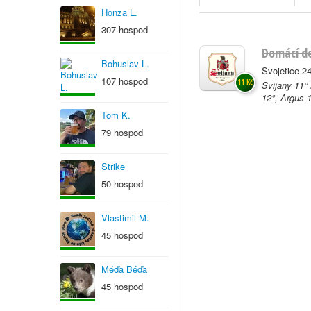
Honza L.
307 hospod
Domácí de
Bohuslav L.
Svojetice 24
107 hospod
11 Kč
Svijany 11°
12°, Argus 
Tom K.
79 hospod
Strike
50 hospod
Vlastimil M.
45 hospod
Méďa Béďa
45 hospod