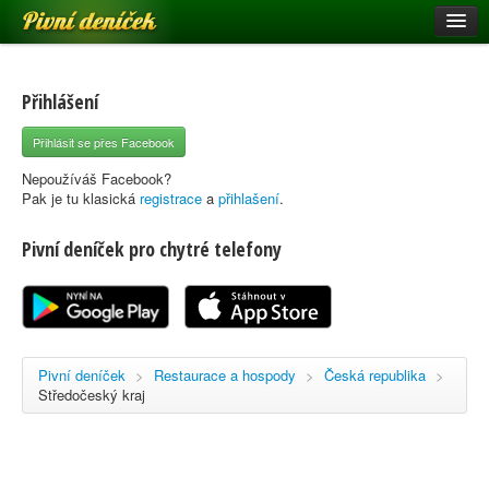
Pivní deníček
Restaurace a hospody
Pivní mapa
Přihlášení
Pivní značky
Přihlásit se přes Facebook
Nápověda
Nepoužíváš Facebook?
Pak je tu klasická
registrace
a
přihlašení
.
Pivní deníček pro chytré telefony
Přihlásit se
Registrace
Pivní deníček
>
Restaurace a hospody
>
Česká republika
>
Středočeský kraj