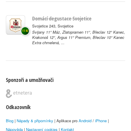
Domácí degustace Svojetice
Svojetice 243, Svojetice
11 Kč
Svijany 11° Máz, Zlatopramen 11°, Břeclav 12° Kanec,
Krakonoš 12°, Argus 11° Premium, Břeclav 10° Kanec
Extra chmelená, ...
Sponzoři a umožňovači
Odkazovník
Blog
|
Nápady & připomínky
| Aplikace pro
Android
/
iPhone
|
Nápověda
|
Nastavení cookies
|
Kontakt